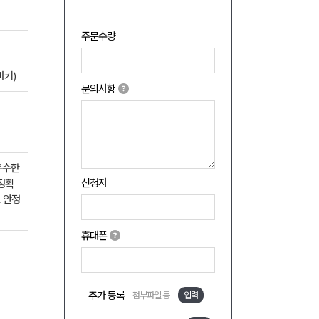
주문수량
마커)
문의사항
우수한
신청자
정확
고 안정
휴대폰
추가 등록
첨부파일 등
입력