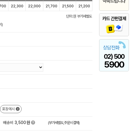
약속드립니다
700
22,300
22,000
21,700
21,500
21,200
단위: 원 부가세별도
카드 간편결제
이)
상담전화
02) 500
5900
포장예시
원
+
배송비
3,500
(부가세별도,주문시결제)