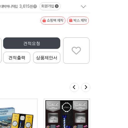
3,615
회원가입
대박머니적립
원
쇼핑백 제작
박스 제작
견적요청
견적출력
상품제안서