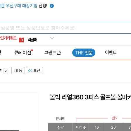
키캡
5
관 우선구매 대상기업
선정!
우산
6
텀블러
7
쿨토시
8
인기키워드
넥쿨러
9
타포린가방
10
전
큐레이션
브랜드관
이벤트
THE 전문
선풍기
1
트
볼빅 리얼360 3피스 골프볼 볼마
별도
인쇄비
수량
이하
10
20
3