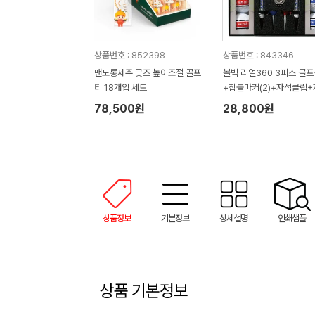
상품번호 : 852398
상품번호 : 843346
맨도롱제주 굿즈 높이조절 골프
볼빅 리얼360 3피스 골
티 18개입 세트
+칩볼마커(2)+자석클립+
티(2) 세트
78,500원
28,800원
상품정보
기본정보
상세설명
인쇄샘플
상품 기본정보