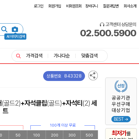
로그인
회원가입
비회원조회
장바구니
질문과답변
회사소개
고객센터 상담문의
02.500.5900
AI 이미지 검색
가격검색
가나다순
맞춤검색
843328
상품번호
공공기관
커
(골드2)
+자석클립
(골드)
+자석티
(2)
세
우선구매
트
대상기업
BEST →
100개 이상 무료
최저가
를
0
50
100
200
300
500