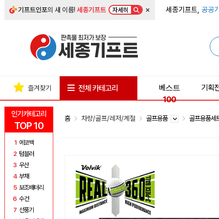
×
세종기프트,
공공기
기프트인포
의 새 이름!
세종기프트
자세히
베스트
기획
전체 카테고리
즐겨찾기
100
인기카테고리
홈
차량/골프/레저/계절
골프용품
골프용품세
TOP 10
1
에코백
2
텀블러
3
우산
4
부채
5
보조배터리
6
수건
7
선풍기