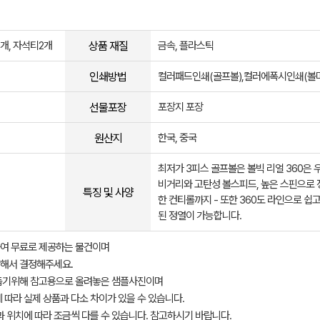
상품 재질
개, 자석티2개
금속, 플라스틱
인쇄방법
컬러패드인쇄(골프볼),컬러에폭시인쇄(볼
선물포장
포장지 포장
원산지
한국, 중국
최저가 3피스 골프볼은 볼빅 리얼 360은 
비거리와 고탄성 볼스피드, 높은 스핀으로 
특징 및 사양
한 컨티롤까지 - 또한 360도 라인으로 쉽
된 정열이 가능합니다.
여 무료로 제공하는 물건이며
해서 결정해주세요.
돕기위해 참고용으로 올려놓은 샘플사진이며
 따라 실제 상품과 다소 차이가 있을 수 있습니다.
과 위치에 따라 조금씩 다를 수 있습니다. 참고하시기 바랍니다.