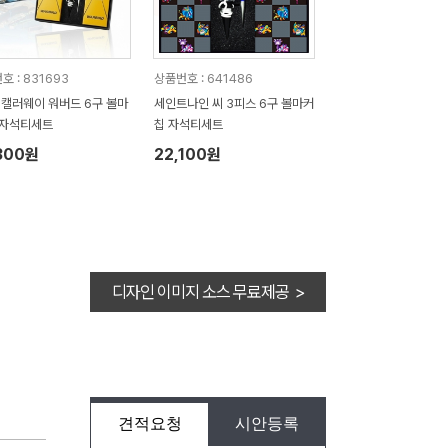
호 : 831693
상품번호 : 641486
]캘러웨이 워버드 6구 볼마
세인트나인 씨 3피스 6구 볼마커
 자석티세트
칩 자석티세트
300원
22,100원
디자인 이미지 소스 무료제공 >
견적요청
시안등록