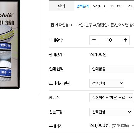
단가
24,100
23,300
22,
견적문의
제작일정 : 6 ~ 7일 (발주 후/영업일기준/난이도별 상
구매수량
24,100
원
판매단가
인쇄 선택
스티커/라벨지
케이스
선물포장
241,000
원
(부가세별도)
구매가격