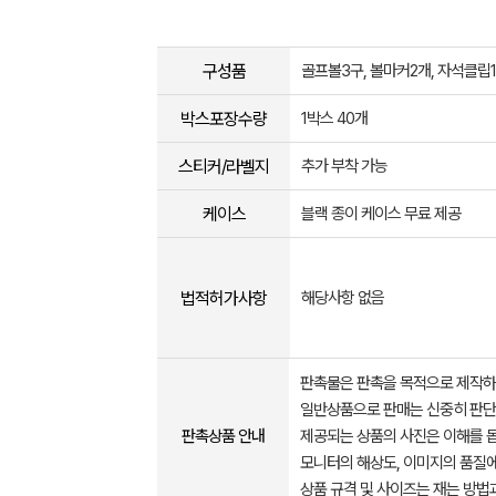
구성품
골프볼3구, 볼마커2개, 자석클립1
박스포장수량
1박스 40개
스티커/라벨지
추가 부착 가능
케이스
블랙 종이 케이스 무료 제공
법적허가사항
해당사항 없음
판촉물은 판촉을 목적으로 제작하
일반상품으로 판매는 신중히 판단
판촉상품 안내
제공되는 상품의 사진은 이해를 
모니터의 해상도, 이미지의 품질에
상품 규격 및 사이즈는 재는 방법