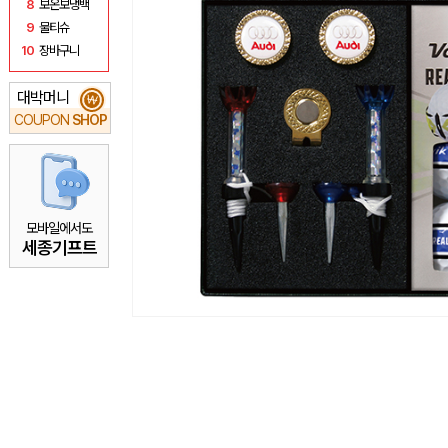
8
보온보냉백
9
물티슈
10
장바구니
대박머니
₩
COUPON
SHOP
모바일에서도
세종기프트