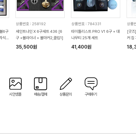
상품번호 : 258192
상품번호 : 784331
상품번
프볼6구
세인트나인 X 6구세트 436 [6
타이틀리스트 PRO V1 6구 + 대
[굿즈
자석
구 +볼라이너 + 볼마커2,클립1]
나무티 25개 세트
커 칩
35,500원
41,400원
18,
시안샘플
배송/결제
상품문의
구매후기