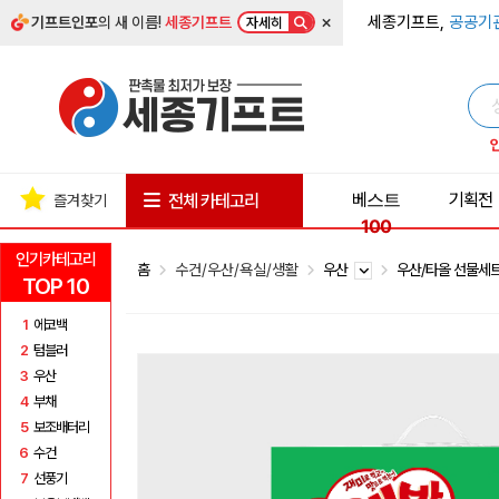
×
세종기프트,
공공기
기프트인포
의 새 이름!
세종기프트
자세히
베스트
기획전
전체 카테고리
즐겨찾기
100
인기카테고리
홈
수건/우산/욕실/생활
우산
우산/타올 선물세
TOP 10
1
에코백
2
텀블러
3
우산
4
부채
5
보조배터리
6
수건
7
선풍기