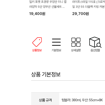
밀키 포켓 초경량 우양산 미니 컬
라이프스타일 115호 (크로
러암막 5단 양우산 선물세트 답
일 3단 55 더블랙 키링 카본
례품+무한타올세트 그레이 모달
림 암막 양우산 VIP+쿨링선
19,400원
29,700원
180g 수건세트
기)
상품정보
기본정보
상세설명
옵션샘플
상품 기본정보
상품 규격
텀블러: 380ml, 우산: 55cm×8K