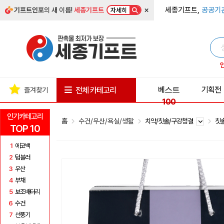
×
세종기프트,
공공기
기프트인포
의 새 이름!
세종기프트
자세히
베스트
기획전
전체 카테고리
즐겨찾기
100
인기카테고리
홈
수건/우산/욕실/생활
치약/칫솔/구강청결
칫
TOP 10
1
에코백
2
텀블러
3
우산
4
부채
5
보조배터리
6
수건
7
선풍기