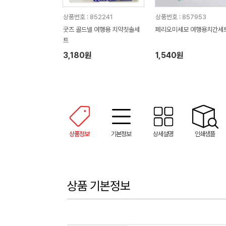
상품번호 : 852241
상품번호 : 857953
굿즈 골드넬 여행용 치약칫솔세
페리오미세모 여행용치간세
트
3,180원
1,540원
상품정보
기본정보
상세설명
인쇄샘플
상품 기본정보