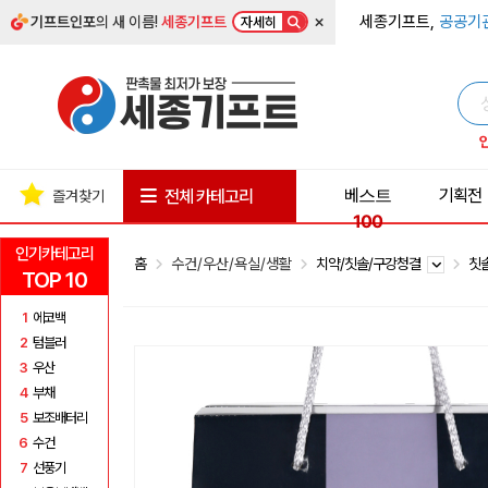
×
세종기프트,
공공기
기프트인포
의 새 이름!
세종기프트
자세히
베스트
기획전
전체 카테고리
즐겨찾기
100
인기카테고리
홈
수건/우산/욕실/생활
치약/칫솔/구강청결
칫
TOP 10
1
에코백
2
텀블러
3
우산
4
부채
5
보조배터리
6
수건
7
선풍기