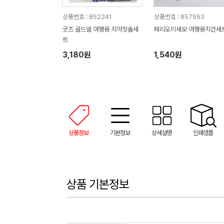
상품번호 : 852241
상품번호 : 857953
굿즈 골드넬 여행용 치약칫솔세
페리오미세모 여행용치간세
트
3,180원
1,540원
상품정보
기본정보
상세설명
인쇄샘플
상품 기본정보