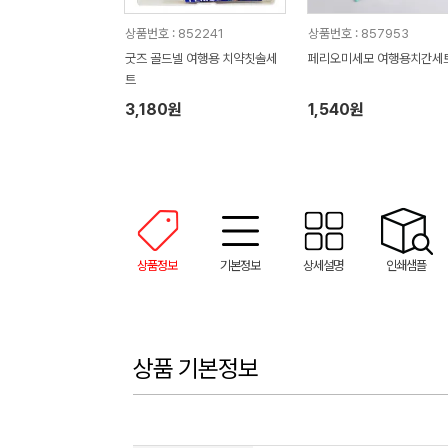
상품번호 : 852241
상품번호 : 857953
굿즈 골드넬 여행용 치약칫솔세
페리오미세모 여행용치간세
트
3,180원
1,540원
상품정보
기본정보
상세설명
인쇄샘플
상품 기본정보