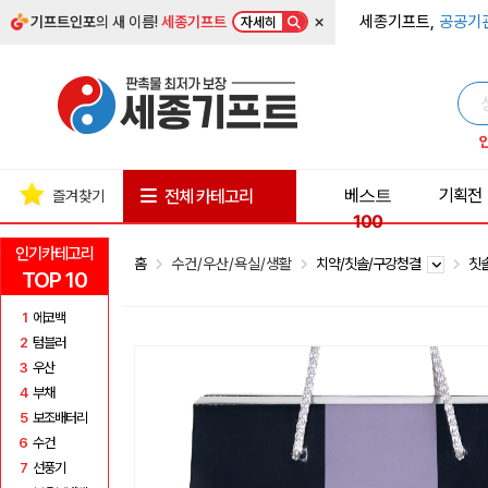
×
세종기프트,
공공기
기프트인포
의 새 이름!
세종기프트
자세히
베스트
기획전
전체 카테고리
즐겨찾기
100
인기카테고리
홈
수건/우산/욕실/생활
치약/칫솔/구강청결
칫
TOP 10
1
에코백
2
텀블러
3
우산
4
부채
5
보조배터리
6
수건
7
선풍기