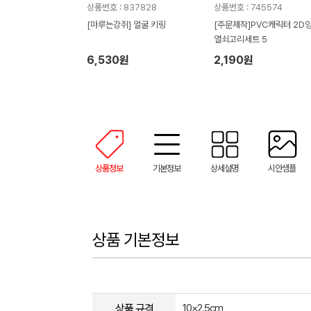
상품번호 : 837828
상품번호 : 745574
[마루는강쥐] 얼굴 키링
[주문제작]PVC캐릭터 2D
열쇠고리세트 5
6,530원
2,190원
상품정보
기본정보
상세설명
시안샘플
상품 기본정보
상품 규격
10×2.5cm