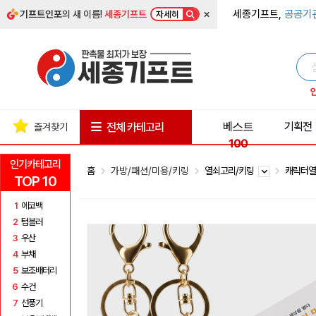
×
세종기프트,
공공기
기프트인포
의 새 이름!
세종기프트
자세히
베스트
기획전
전체 카테고리
즐겨찾기
100
인기카테고리
홈
가방/패션/미용/키링
열쇠고리/키링
캐릭터
TOP 10
1
에코백
2
텀블러
3
우산
4
부채
5
보조배터리
6
수건
7
선풍기