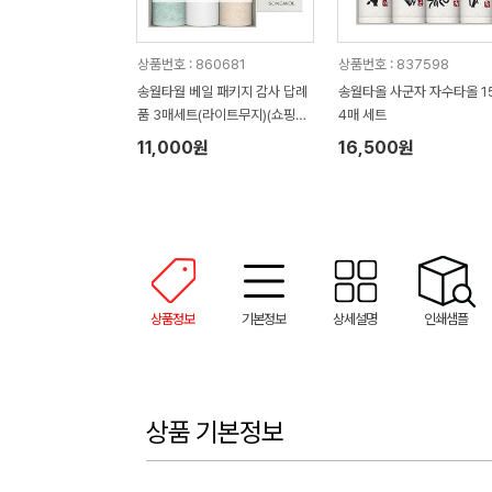
상품번호 : 860681
상품번호 : 837598
송월타월 베일 패키지 감사 답례
송월타올 사군자 자수타올 1
품 3매세트(라이트무지)(쇼핑백
4매 세트
증정)
11,000원
16,500원
상품정보
기본정보
상세설명
인쇄샘플
상품 기본정보