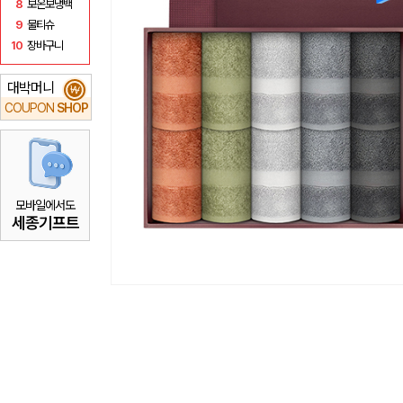
8
보온보냉백
9
물티슈
10
장바구니
대박머니
₩
COUPON
SHOP
모바일에서도
세종기프트