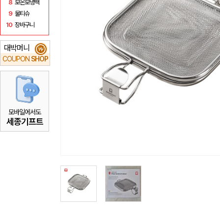
8
보온보냉백
9
물티슈
10
장바구니
대박머니
₩
COUPON
SHOP
모바일에서도
세종기프트