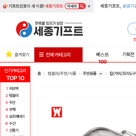
×
세종기프트,
공공기
기프트인포
의 새 이름!
세종기프트
자세히
베스트
기획전
전체 카테고리
즐겨찾기
100
인기카테고리
홈
텀블러/주방/식품
주방용품
칼/가위/조리도
TOP 10
1
에코백
2
텀블러
3
우산
4
부채
5
보조배터리
6
수건
7
선풍기