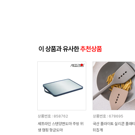
이 상품과 유사한
추천상품
상품번호 : 858762
상품번호 : 678695
셰프라인 스텐양면도마 주방 위
국산 플라이토 실리콘 플래
생 캠핑 항균도마
뒤집개