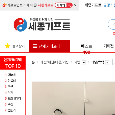
×
세종기프트,
공공기
기프트인포
의 새 이름!
세종기프트
자세히
베스트
기획전
전체 카테고리
즐겨찾기
100
인기카테고리
홈
가방/패션/미용/키링
가방
배낭/백팩
TOP 10
1
에코백
2
텀블러
3
우산
4
부채
5
보조배터리
6
수건
7
선풍기