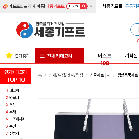
×
세종기프트,
공공기
기프트인포
의 새 이름!
세종기프트
자세히
베스트
기획전
전체 카테고리
즐겨찾기
100
인기카테고리
홈
인쇄/휘장/뱃지/업장
선물세트
생활용품세
TOP 10
1
에코백
2
텀블러
3
우산
4
부채
5
보조배터리
6
수건
7
선풍기