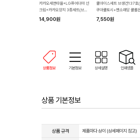
카카오세면타올+LG퓨어더마 선
쿨아이스세트 브생건137호
크림+카카오양치 3종세트(브생
쿠아쿨토시+멘소래담 쿨롤온
건 손잡이박스)
사지로션+쿨아이스타올)
14,900원
7,550원
상품정보
기본정보
상세설명
인쇄샘플
상품 기본정보
상품 규격
제품마다 상이 (상세페이지 참고)