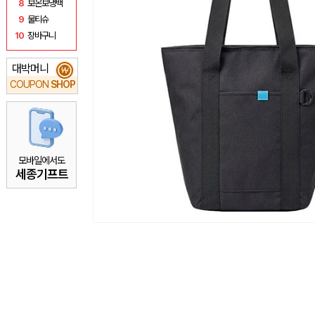
8
보온보냉백
9
물티슈
10
장바구니
대박머니
₩
COUPON
SHOP
모바일에서도
세종기프트