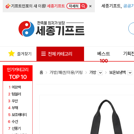
×
세종기프트,
공공기
기프트인포
의 새 이름!
세종기프트
자세히
베스트
기획
전체 카테고리
즐겨찾기
100
인기카테고리
홈
가방/패션/미용/키링
가방
보온보냉백
TOP 10
1
에코백
2
텀블러
3
우산
4
부채
5
보조배터리
6
수건
7
선풍기