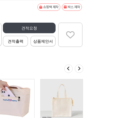
쇼핑백 제작
박스 제작
견적요청
견적출력
상품제안서