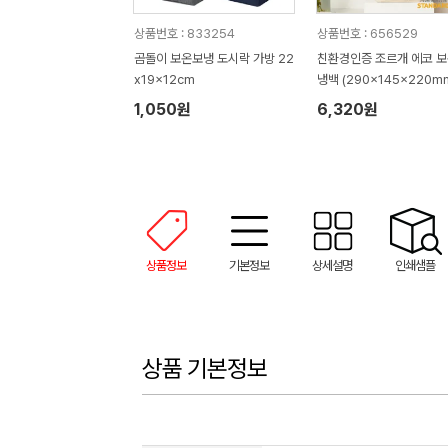
상품번호 : 833254
상품번호 : 656529
곰돌이 보온보냉 도시락 가방 22
친환경인증 조르개 에코 보
x19x12cm
냉백 (290x145x220m
1,050원
6,320원
상품정보
기본정보
상세설명
인쇄샘플
상품 기본정보