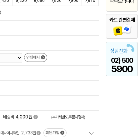
8,420
8,220
8,060
7,920
7,800
7,670
약속드립니다
)
카드 간편결제
상담전화
인쇄예시
02) 500
5900
원
+
배송비
4,000
(부가세별도,주문시결제)
2,733
회원가입
대박머니적립
원