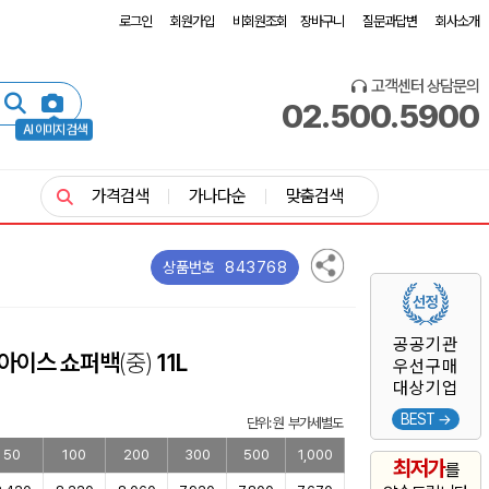
로그인
회원가입
비회원조회
장바구니
질문과답변
회사소개
고객센터 상담문의
02.500.5900
AI 이미지 검색
가격검색
가나다순
맞춤검색
843768
상품번호
공공기관
 아이스 쇼퍼백
(중)
11L
우선구매
대상기업
BEST →
단위: 원 부가세별도
50
100
200
300
500
1,000
최저가
를