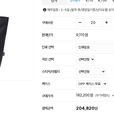
단가
9,110
8,700
견적문의
제작일정 : 2~5일 (발주 후/영업일기준/난이도별 상이
구매수량
9,110
원
판매단가
인쇄 선택
색상 선택
스티커/라벨지
케이스
182,200
원
(부가세별도)
구매가격
204,820
결제금액
원