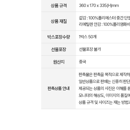
상품 규격
360 x 170 x 335(H)mm
겉감 : 100%폴리에스터 중간 단열
상품 재질
리에틸렌 안감 : 100%폴리염화
박스포장수량
1박스 50개
선물포장
선물포장 불가
원산지
중국
판촉물은 판촉을 목적으로 제작하
일반상품으로 판매는 신중히 판단
판촉상품 안내
제공되는 상품의 사진은 이해를 
모니터의 해상도, 이미지의 품질에
상품 규격 및 사이즈는 재는 방법