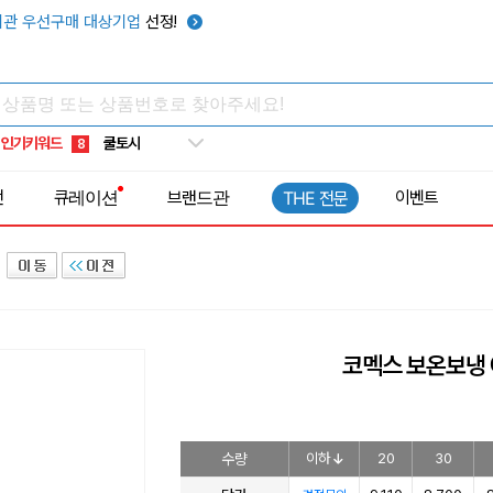
키캡
5
관 우선구매 대상기업
선정!
우산
6
텀블러
7
쿨토시
8
인기키워드
넥쿨러
9
타포린가방
10
전
큐레이션
브랜드관
이벤트
THE 전문
선풍기
1
코멕스 보온보냉
수량
이하
20
30