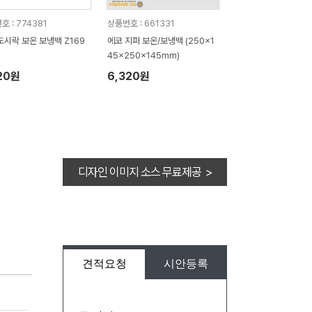
호 : 774381
상품번호 : 661331
도시락 보온 보냉백 Z169
에코 지퍼 보온/보냉백 (250x1
45x250x145mm)
20원
6,320원
디자인 이미지 소스 무료제공 >
견적요청
시안등록