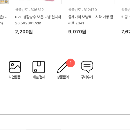
상품번호 : 836612
상품번호 : 812470
상품번
온/보
PVC 생활방수 보온·보냉 런치백
곰세마리 보냉백 도시락 가방 쿨
키핑 
m)
26.5x20x17cm
러백 Z341
2,200원
9,070원
7,6
1
시안샘플
배송/결제
상품문의
구매후기