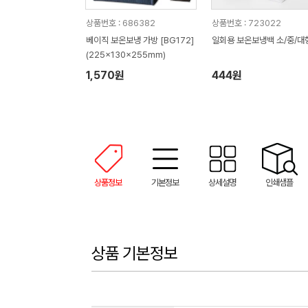
상품번호 : 686382
상품번호 : 723022
베이직 보온보냉 가방 [BG172]
일회용 보온보냉백 소/중/대
(225x130x255mm)
1,570원
444원
상품정보
기본정보
상세설명
인쇄샘플
상품 기본정보