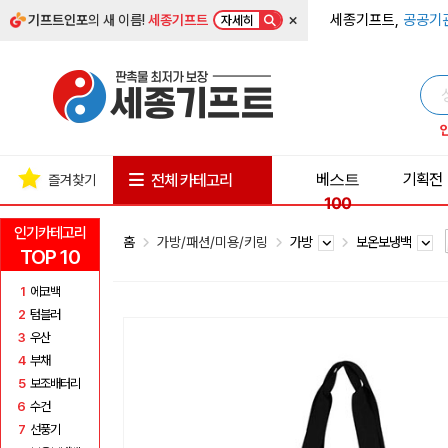
×
세종기프트,
공공기
기프트인포
의 새 이름!
세종기프트
자세히
베스트
기획전
전체 카테고리
즐겨찾기
100
인기카테고리
홈
가방/패션/미용/키링
가방
보온보냉백
TOP 10
1
에코백
2
텀블러
3
우산
4
부채
5
보조배터리
6
수건
7
선풍기