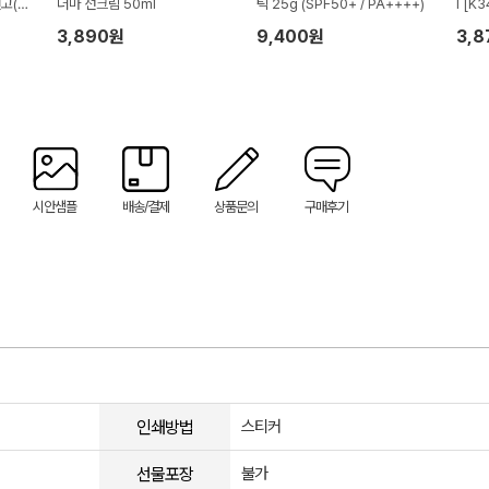
고(손
더마 선크림 50ml
틱 25g (SPF50+ / PA++++)
l [K3
3,890원
9,400원
3,
시안샘플
배송/결제
상품문의
구매후기
인쇄방법
스티커
선물포장
불가