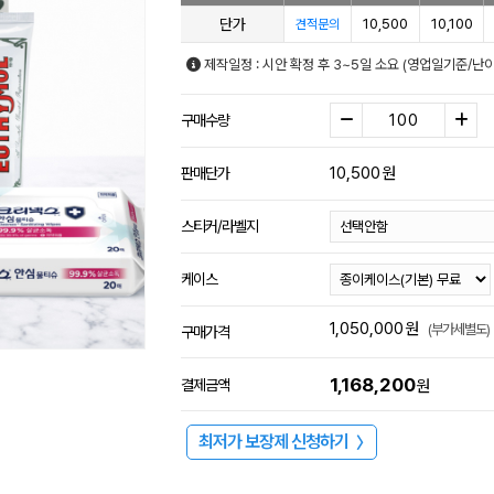
단가
10,500
10,100
견적문의
제작일정 : 시안 확정 후 3~5일 소요 (영업일기준/난
구매수량
10,500
원
판매단가
스티커/라벨지
케이스
1,050,000
원
(부가세별도)
구매가격
1,168,200
결제금액
원
최저가 보장제 신청하기
〉