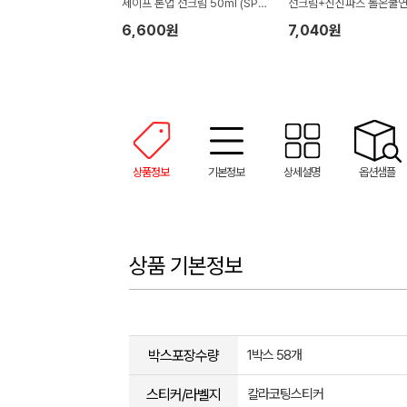
세이프 톤업 선크림 50ml (SPF
선크림+신신파스 롤온쿨연
+ PA++++)
잡이박스)
6,600원
7,040원
상품정보
기본정보
상세설명
옵션샘플
상품 기본정보
박스포장수량
1박스 58개
스티커/라벨지
칼라코팅스티커