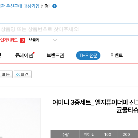
키캡
5
관 우선구매 대상기업
선정!
우산
6
텀블러
7
쿨토시
8
인기키워드
넥쿨러
9
타포린가방
10
전
큐레이션
브랜드관
이벤트
THE 전문
선풍기
1
여미니 3종세트_ 엘지퓨어더마 선
균물티
수량
이하
100
200