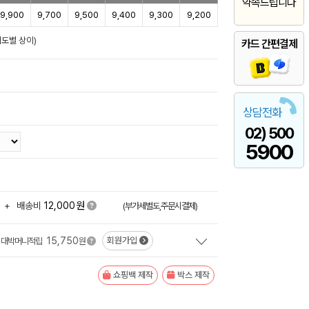
약속드립니다
9,900
9,700
9,500
9,400
9,300
9,200
이도별 상이)
카드 간편결제
상담전화
02) 500
5900
원
+
배송비
12,000
(부가세별도,주문시결제)
15,750
회원가입
대박머니적립
원
쇼핑백 제작
박스 제작