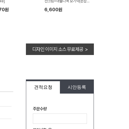
48]
선크림+아물디액 모기약(손잡이
박스)
870원
6,600원
디자인 이미지 소스 무료제공 >
견적요청
시안등록
주문수량