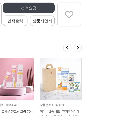
견적요청
견적출력
상품제안서
호 : 835646
상품번호 : 843731
마르세유 썬크림 크림 70m
여미니 2종세트_ 엘지퓨어더마