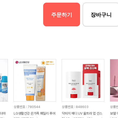
주문하기
장바구니
상품번호 : 780544
상품번호 : 848603
상품번
어더마
LG생활건강 온가족 패밀리 퓨어
닥터지 메디 UV 울트라 업 선스
보델 