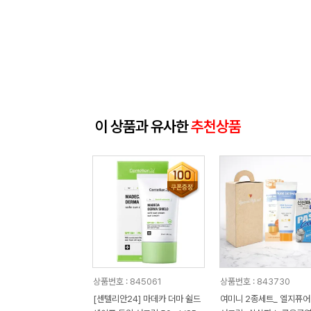
이 상품과 유사한
추천상품
상품번호 : 845061
상품번호 : 843730
[센텔리안24] 마데카 더마 쉴드
여미니 2종세트_ 엘지퓨