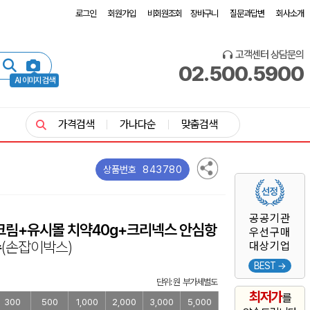
로그인
회원가입
비회원조회
장바구니
질문과답변
회사소개
고객센터 상담문의
02.500.5900
AI 이미지 검색
가격검색
가나다순
맞춤검색
843780
상품번호
공공기관
크림+유시몰 치약40g+크리넥스 안심항
우선구매
슈
(손잡이박스)
대상기업
BEST →
단위: 원 부가세별도
최저가
를
300
500
1,000
2,000
3,000
5,000