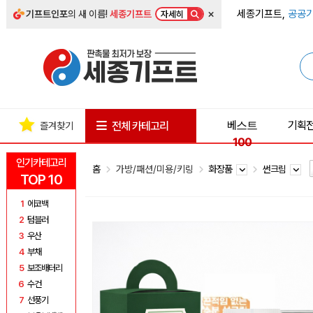
×
세종기프트,
공공기
기프트인포
의 새 이름!
세종기프트
자세히
베스트
기획
전체 카테고리
즐겨찾기
100
인기카테고리
홈
가방/패션/미용/키링
화장품
썬크림
TOP 10
1
에코백
2
텀블러
3
우산
4
부채
5
보조배터리
6
수건
7
선풍기