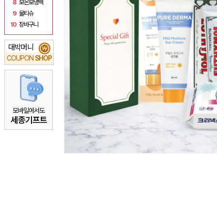
8
보온보냉백
9
물티슈
10
장바구니
대박머니
₩
COUPON
SHOP
모바일에서도
세종기프트