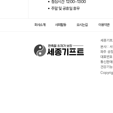
점심시간 12:00~13:00
주말 및 공휴일 휴무
회사소개
사회활동
오시는길
이용약관
세종기프트
본사 : 
파주 공장
대표번호 :
통신판매신
건강기능식
Copyrig