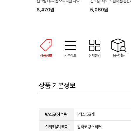
선크림+유시몰 오리지널 치약4
선크림+아이스 쿨타올(손잡
0g(손잡이박스)
스)
8,470원
5,060원
상품정보
기본정보
상세설명
옵션샘플
상품 기본정보
박스포장수량
1박스 58개
스티커/라벨지
칼라코팅스티커