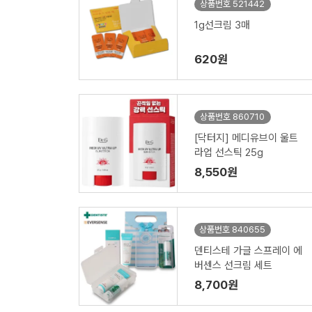
상품번호 521442
1g선크림 3매
620원
상품번호 860710
[닥터지] 메디유브이 울트
라업 선스틱 25g
8,550원
상품번호 840655
덴티스테 가글 스프레이 에
버센스 선크림 세트
8,700원