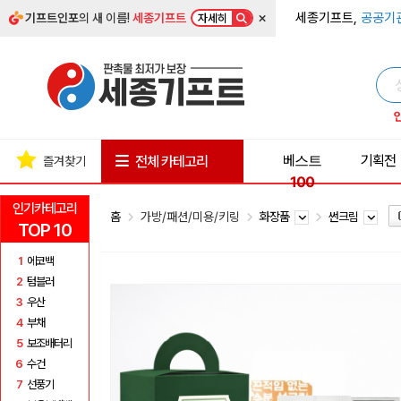
×
세종기프트,
공공기
기프트인포
의 새 이름!
세종기프트
자세히
베스트
기획전
전체 카테고리
즐겨찾기
100
인기카테고리
홈
가방/패션/미용/키링
화장품
썬크림
TOP 10
1
에코백
2
텀블러
3
우산
4
부채
5
보조배터리
6
수건
7
선풍기