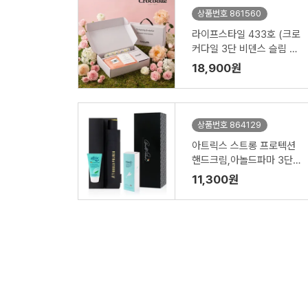
상품번호 861560
라이프스타일 433호 (크로
커다일 3단 비덴스 슬림 암
막 우양산 VIP+시그니처 타
18,900원
올 220g)
상품번호 864129
아트릭스 스트롱 프로텍션
핸드크림,아놀드파마 3단수
동솔리드 우산세트
11,300원