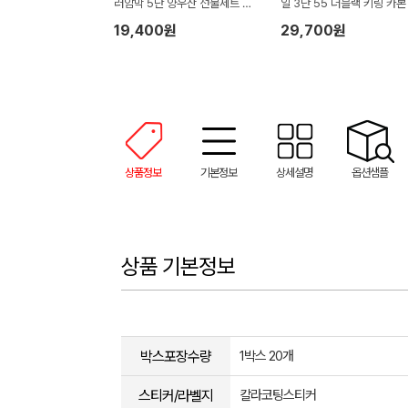
러암막 5단 양우산 선물세트 답
일 3단 55 더블랙 키링 카본
례품+무한타올세트 그레이 모달
림 암막 양우산 VIP+쿨링선
19,400원
29,700원
180g 수건세트
기)
상품정보
기본정보
상세설명
옵션샘플
상품 기본정보
박스포장수량
1박스 20개
스티커/라벨지
칼라코팅스티커