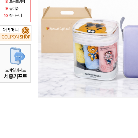
8
보온보냉백
9
물티슈
10
장바구니
대박머니
₩
COUPON
SHOP
모바일에서도
세종기프트