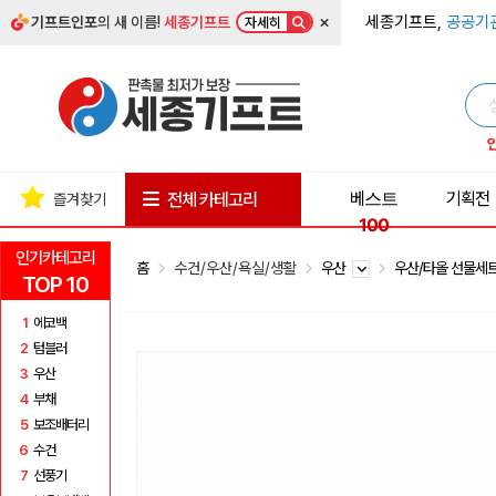
×
세종기프트,
공공기
기프트인포
의 새 이름!
세종기프트
자세히
베스트
기획전
전체 카테고리
즐겨찾기
100
인기카테고리
홈
수건/우산/욕실/생활
우산
우산/타올 선물세
TOP 10
1
에코백
2
텀블러
3
우산
4
부채
5
보조배터리
6
수건
7
선풍기