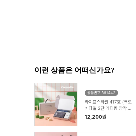
이런 상품은 어떠신가요?
상품번호 861442
라이프스타일 417호 (크로
커다일 3단 레터링 암막 전
자동 우산 VIP+심플 타올 1
12,200원
50g)