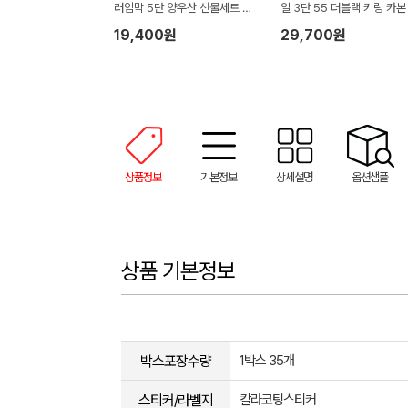
러암막 5단 양우산 선물세트 답
일 3단 55 더블랙 키링 카본
례품+무한타올세트 그레이 모달
림 암막 양우산 VIP+쿨링선
19,400원
29,700원
180g 수건세트
기)
상품정보
기본정보
상세설명
옵션샘플
상품 기본정보
박스포장수량
1박스 35개
스티커/라벨지
칼라코팅스티커