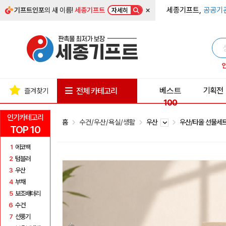
×
세종기프트,
공공기
기프트인포
의 새 이름!
세종기프트
자세히
베스트
기획전
전체 카테고리
즐겨찾기
100
인기카테고리
홈
수건/우산/욕실/생활
우산
우산/타올 선물세
TOP 10
1
에코백
2
텀블러
3
우산
4
부채
5
보조배터리
6
수건
7
선풍기