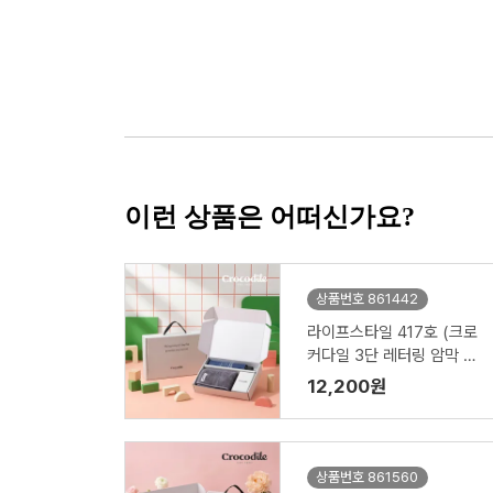
이런 상품은 어떠신가요?
상품번호 861442
라이프스타일 417호 (크로
커다일 3단 레터링 암막 전
자동 우산 VIP+심플 타올 1
12,200원
50g)
상품번호 861560