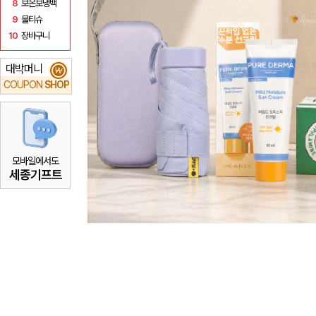
8
보온보냉백
9
물티슈
10
장바구니
대박머니
₩
COUPON
SHOP
모바일에서도
세종기프트