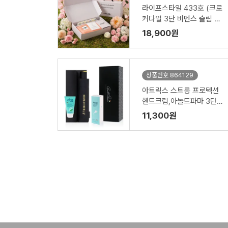
라이프스타일 433호 (크로
커다일 3단 비덴스 슬림 암
막 우양산 VIP+시그니처 타
18,900원
올 220g)
상품번호 864129
아트릭스 스트롱 프로텍션
핸드크림,아놀드파마 3단수
동솔리드 우산세트
11,300원