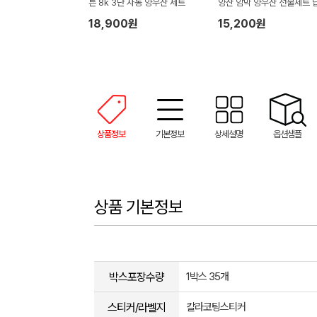
튼 8k 3단 자동 양우산 세트
양산 암막 양우산 선물세트 
품+무한타올세트 푸들이 40
18,900원
15,200원
50g 수건세트
상품정보
기본정보
상세설명
옵션샘플
상품 기본정보
박스포장수량
1박스 35개
스티커/라벨지
칼라코팅스티커