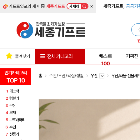
×
세종기프트,
공공기
기프트인포
의 새 이름!
세종기프트
자세히
베스트
기획전
전체 카테고리
즐겨찾기
100
인기카테고리
홈
수건/우산/욕실/생활
우산
우산/타올 선물세
TOP 10
1
에코백
2
텀블러
3
우산
4
부채
5
보조배터리
6
수건
7
선풍기