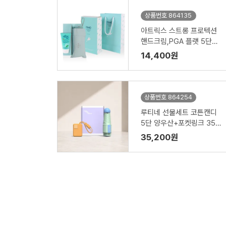
상품번호 864135
아트릭스 스트롱 프로텍션
핸드크림,PGA 플랫 5단수
동 양우산세트
14,400원
상품번호 864254
루티네 선물세트 코튼캔디
5단 양우산+포켓링크 35
W 보조배터리 10000mAh
35,200원