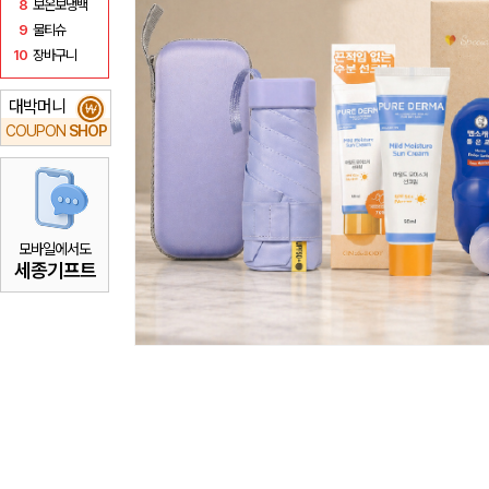
8
보온보냉백
9
물티슈
10
장바구니
대박머니
₩
COUPON
SHOP
모바일에서도
세종기프트