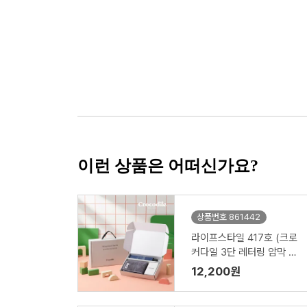
이런 상품은 어떠신가요?
상품번호 861442
라이프스타일 417호 (크로
커다일 3단 레터링 암막 전
자동 우산 VIP+심플 타올 1
12,200원
50g)