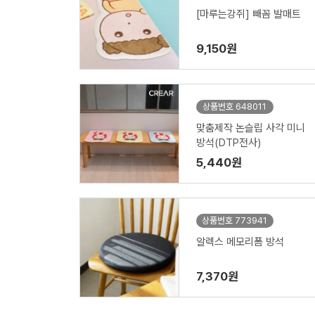
[마루는강쥐] 빼꼼 발매트
9,150원
상품번호 648011
맞춤제작 논슬립 사각 미니
방석(DTP전사)
5,440원
상품번호 773941
알렉스 메모리폼 방석
7,370원