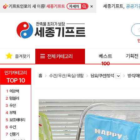
×
세종기프트,
공공기
기프트인포
의 새 이름!
세종기프트
자세히
베스트
기획전
전체 카테고리
즐겨찾기
100
인기카테고리
홈
수건/우산/욕실/생활
담요/쿠션/방석
방석/
TOP 10
1
에코백
2
텀블러
3
우산
4
부채
5
보조배터리
6
수건
7
선풍기