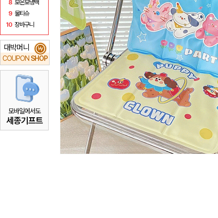
8
보온보냉백
9
물티슈
10
장바구니
대박머니
₩
COUPON
SHOP
모바일에서도
세종기프트