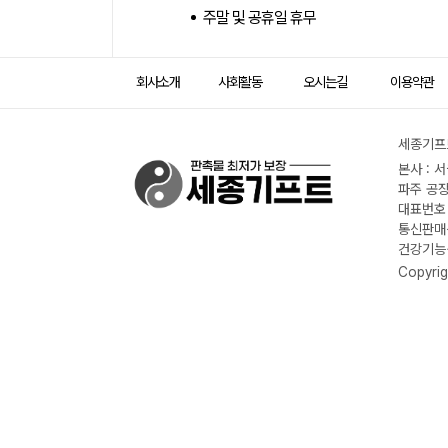
주말 및 공휴일 휴무
회사소개
사회활동
오시는길
이용약관
세종기프트
본사 : 
파주 공장
대표번호 :
통신판매신
건강기능식
Copyrig