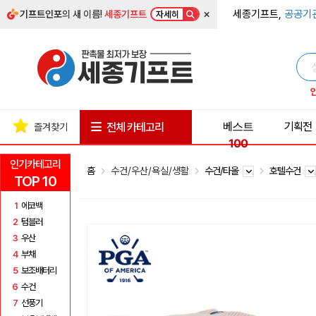
×
세종기프트,
공공기
기프트인포
의 새 이름!
세종기프트
자세히
베스트
기획전
전체 카테고리
즐겨찾기
100
인기카테고리
홈
수건/우산/욕실/생활
수건/타올
호텔수건
TOP 10
1
에코백
2
텀블러
3
우산
4
부채
5
보조배터리
6
수건
7
선풍기