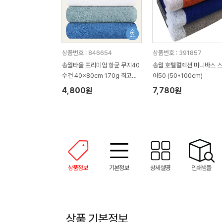
상품번호 : 846654
상품번호 : 391857
송월타올 프리미엄 항균 무지40
송월 호텔컬렉션 미니바스 
수건 40x80cm 170g 최고급
어50 (50*100cm)
코마사 30수
4,800원
7,780원
상품정보
기본정보
상세설명
인쇄샘플
상품 기본정보