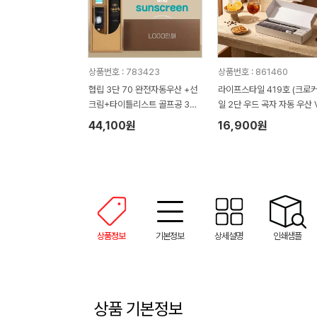
상품번호 : 783423
상품번호 : 861460
협립 3단 70 완전자동우산 +선
라이프스타일 419호 (크로
크림+타이틀리스트 골프공 3구-
일 2단 우드 곡자 자동 우산 V
세트
+심플 타올 150g)
44,100원
16,900원
상품정보
기본정보
상세설명
인쇄샘플
상품 기본정보