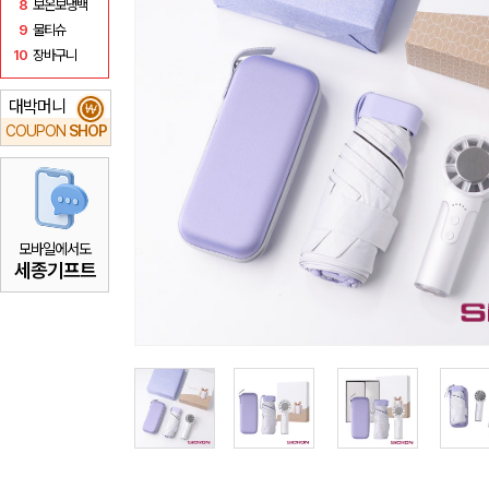
8
보온보냉백
9
물티슈
10
장바구니
대박머니
₩
COUPON
SHOP
모바일에서도
세종기프트