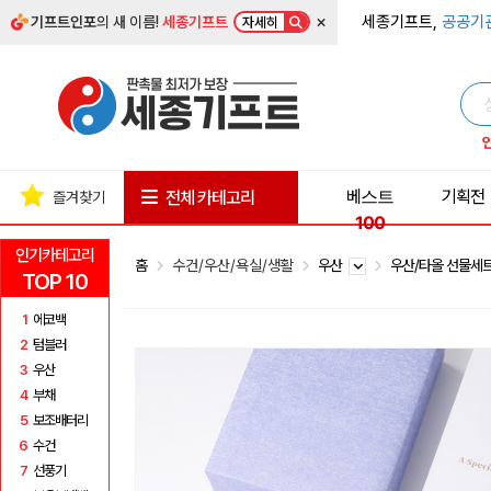
×
세종기프트,
공공기
기프트인포
의 새 이름!
세종기프트
자세히
베스트
기획전
전체 카테고리
즐겨찾기
100
인기카테고리
홈
수건/우산/욕실/생활
우산
우산/타올 선물세
TOP 10
1
에코백
2
텀블러
3
우산
4
부채
5
보조배터리
6
수건
7
선풍기