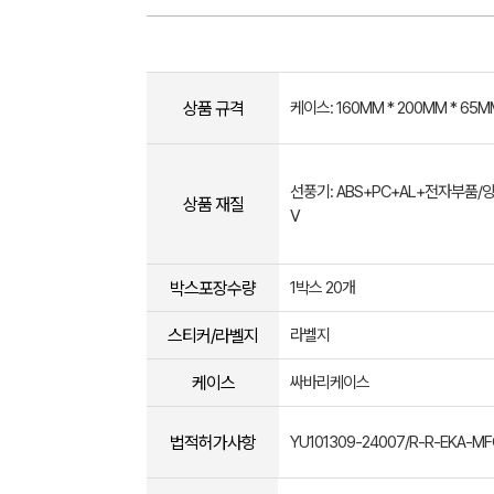
상품 규격
케이스: 160MM * 200MM * 65M
선풍기: ABS+PC+AL+전자부품/양우
상품 재질
V
박스포장수량
1박스 20개
스티커/라벨지
라벨지
케이스
싸바리케이스
법적허가사항
YU101309-24007/R-R-EKA-MF