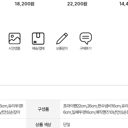
18,200원
22,200원
14,
시안샘플
배송/결제
상품문의
구매후기
6cm,유리뚜껑1
프라이팬22cm,26cm,편수냄비16cm,유
구성품
10년안심손잡이
6cm,밀폐뚜껑16cm,매직핸즈10년안심손
상품 색상
단일