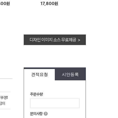
400원
17,800원
디자인 이미지 소스 무료제공 >
견적요청
시안등록
주문수량
리뚜껑1
잡이
문의사항