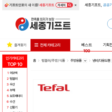
×
세종기프트,
공공기
기프트인포
의 새 이름!
세종기프트
자세히
베스트
기획
전체 카테고리
즐겨찾기
100
인기카테고리
홈
텀블러/주방/식품
주방용품
냄비/다용도팬
TOP 10
1
에코백
2
텀블러
3
우산
4
부채
5
보조배터리
6
수건
7
선풍기