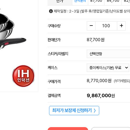
단가
87,700
84,700
82,
견적문의
제작일정 : 2~3일 (발주 후/영업일기준/난이도별 상이
구매수량
87,700
원
판매단가
스티커/라벨지
케이스
8,770,000
원
(부가세별도)
구매가격
9,867,000
결제금액
원
최저가 보장제 신청하기
〉