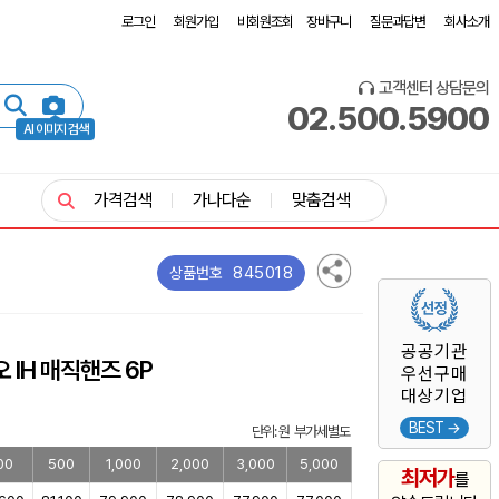
로그인
회원가입
비회원조회
장바구니
질문과답변
회사소개
고객센터 상담문의
02.500.5900
AI 이미지 검색
가격검색
가나다순
맞춤검색
845018
상품번호
공공기관
 IH 매직핸즈 6P
우선구매
대상기업
BEST →
단위: 원 부가세별도
00
500
1,000
2,000
3,000
5,000
최저가
를