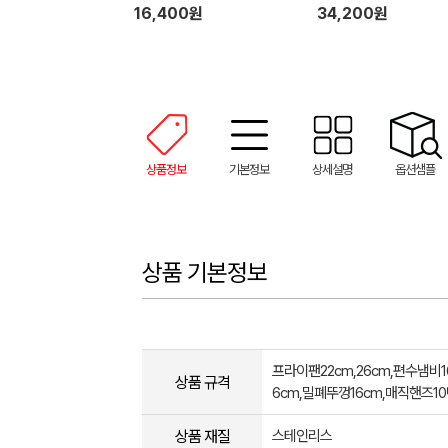
16,400원
34,200원
상품정보
기본정보
상세설명
옵션샘플
상품 기본정보
프라이팬22cm,26cm,편수냄비1
상품 규격
6cm,밀폐뚜껑16cm,매직핸즈
상품 재질
스테인리스