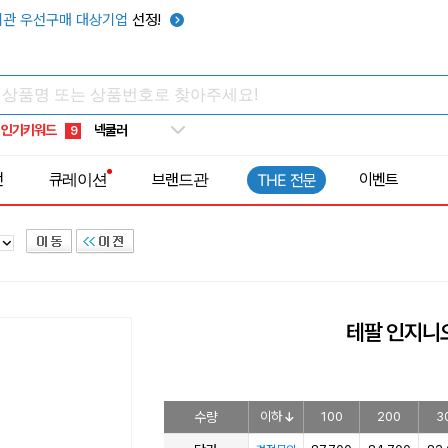
키캡
5
관 우선구매 대상기업
선정!
우산
6
텀블러
7
쿨토시
8
인기키워드
넥쿨러
9
타포린가방
10
전
큐레이션
브랜드관
이벤트
THE 전문
선풍기
1
테팔 인지니오
수량
이하
100
200
3