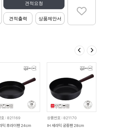
견적요청
견적출력
상품제안서
 : 821169
상품번호 : 821170
세라믹 후라이팬 24cm
IH 세라믹 궁중팬 28cm