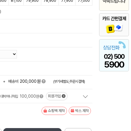
600
81,100
79,900
78,900
77,900
77,000
약속드립니다
)
카드 간편결제
상담전화
02) 500
5900
원
+
배송비
200,000
(부가세별도,주문시결제)
100,000
회원가입
대박머니적립
원
쇼핑백 제작
박스 제작