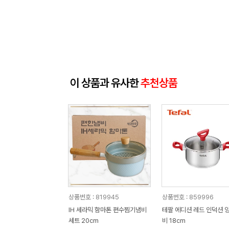
이 상품과 유사한
추천상품
상품번호 : 819945
상품번호 : 859996
IH 세라믹 함마톤 편수찜기냄비
테팔 에디션 레드 인덕션 
세트 20cm
비 18cm