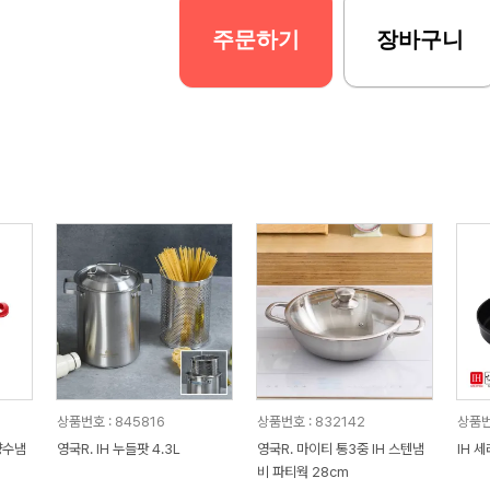
주문하기
장바구니
상품번호 : 845816
상품번호 : 832142
상품번호
양수냄
영국R. IH 누들팟 4.3L
영국R. 마이티 통3중 IH 스텐냄
IH 
비 파티웍 28cm