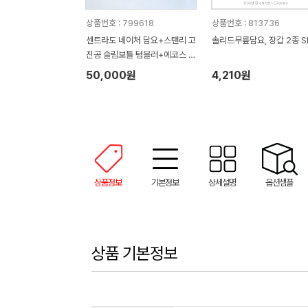
상품번호 : 799618
상품번호 : 813736
센트라도 네이처 담요+스탠리 고
솔리드무릎담요, 장갑 2종 S
진공 슬림보틀 텀블러+에코스 다
이어리 세트
50,000원
4,210원
상품정보
기본정보
상세설명
옵션샘플
상품 기본정보