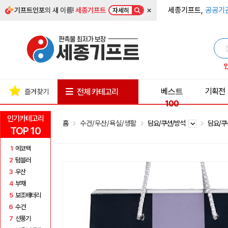
×
세종기프트,
공공기
기프트인포
의 새 이름!
세종기프트
자세히
베스트
기획전
전체 카테고리
즐겨찾기
100
인기카테고리
홈
수건/우산/욕실/생활
담요/쿠션/방석
담요/
TOP 10
1
에코백
2
텀블러
3
우산
4
부채
5
보조배터리
6
수건
7
선풍기