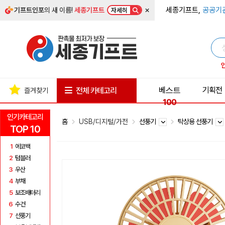
×
세종기프트,
공공기
기프트인포
의 새 이름!
세종기프트
자세히
베스트
기획전
전체 카테고리
즐겨찾기
100
인기카테고리
홈
USB/디지털/가전
선풍기
탁상용 선풍기
TOP 10
1
에코백
2
텀블러
3
우산
4
부채
5
보조배터리
6
수건
7
선풍기