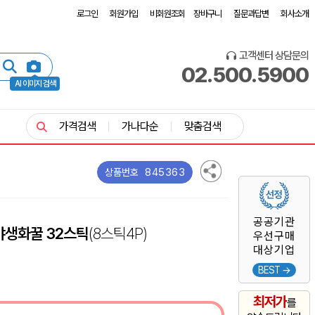
로그인
회원가입
비회원조회
장바구니
질문과답변
회사소개
고객센터 상담문의
02.500.5900
AI 이미지 검색
가격검색
가나다순
맞춤검색
845363
상품번호
공공기관
야생화꿀 32스틱
(8스틱4P)
우선구매
대상기업
BEST →
최저가
를