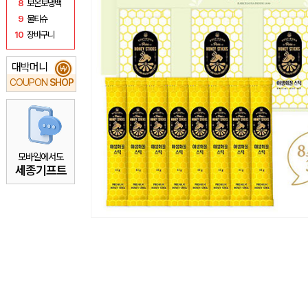
8
보온보냉백
9
물티슈
10
장바구니
대박머니
₩
COUPON
SHOP
모바일에서도
세종기프트