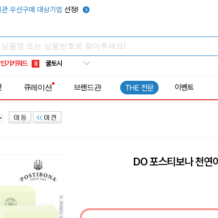
키캡
5
관 우선구매 대상기업
선정!
우산
6
텀블러
7
쿨토시
8
인기키워드
넥쿨러
9
타포린가방
10
전
큐레이션
브랜드관
이벤트
THE 전문
선풍기
1
DO 포스티보나 천연