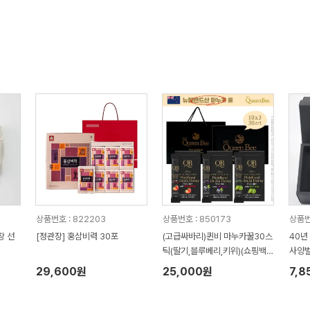
상품번호 : 822203
상품번호 : 850173
상품번
장 선
[정관장] 홍삼비력 30포
(고급싸바리)퀸비 마누카꿀30스
40년
틱(딸기,블루베리,키위)(쇼핑백
사양벌
포함)
29,600원
25,000원
7,8