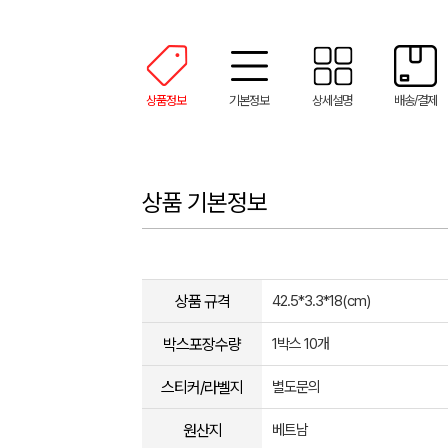
상품정보
기본정보
상세설명
배송/결제
상품 기본정보
상품 규격
42.5*3.3*18(cm)
박스포장수량
1박스 10개
스티커/라벨지
별도문의
원산지
베트남