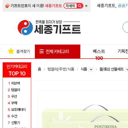
×
세종기프트,
공공기
기프트인포
의 새 이름!
세종기프트
자세히
베스트
기획
전체 카테고리
즐겨찾기
100
인기카테고리
홈
텀블러/주방/식품
식품
꿀/홍삼 선물세트
TOP 10
1
에코백
2
텀블러
3
우산
4
부채
5
보조배터리
6
수건
7
선풍기