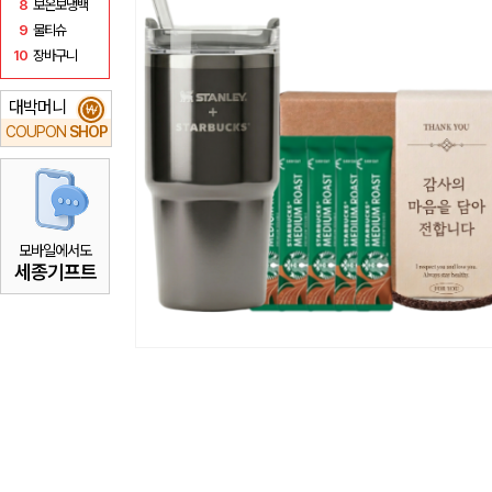
8
보온보냉백
9
물티슈
10
장바구니
대박머니
₩
COUPON
SHOP
모바일에서도
세종기프트