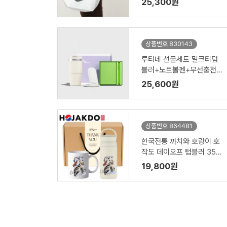
25,300원
상품번호 830143
루티네 선물세트 밀크티텀
블러+노트볼펜+무선충전
기
25,600원
상품번호 864481
한국전통 까치와 호랑이 호
작도 데이오프 텀블러 350
ml 도자기 머그 기프팅
19,800원