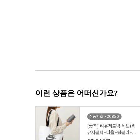
이런 상품은 어떠신가요?
상품번호 720820
[굿즈] 리유저블백 세트(리
유저블백+타올+텀블러+공
기청정기)