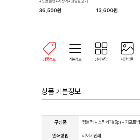
+노트볼펜+계산기+칫솔살균기
36,500원
13,600원
상품정보
기본정보
상세설명
시안샘플
상품 기본정보
구성품
텀블러 + 스틱커피(5p) + 기프트
인쇄방법
레이저인쇄