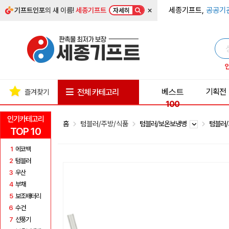
×
세종기프트,
공공기
기프트인포
의 새 이름!
세종기프트
자세히
베스트
기획전
전체 카테고리
즐겨찾기
100
인기카테고리
홈
텀블러/주방/식품
텀블러/보온보냉병
텀블러
TOP 10
1
에코백
2
텀블러
3
우산
4
부채
5
보조배터리
6
수건
7
선풍기