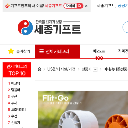
×
세종기프트,
공공기
기프트인포
의 새 이름!
세종기프트
자세히
베스트
기획
전체 카테고리
즐겨찾기
100
인기카테고리
홈
USB/디지털/가전
선풍기
미니/휴대용선
TOP 10
1
에코백
2
텀블러
3
우산
4
부채
5
보조배터리
6
수건
7
선풍기