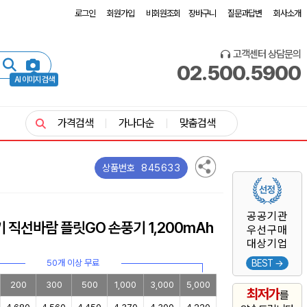
로그인
회원가입
비회원조회
장바구니
질문과답변
회사소개
고객센터 상담문의
02.500.5900
AI 이미지 검색
가격검색
가나다순
맞춤검색
845633
상품번호
공공기관
기 직선바람 플릿GO 손풍기 1,200mAh
우선구매
대상기업
50개 이상 무료
BEST →
200
300
500
1,000
3,000
5,000
최저가
를