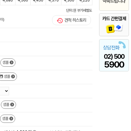
4,680
4,560
4,450
4,370
4,300
4,220
약속드립니다
단위: 원 부가세별도
카드 간편결제
이)
견적 히스토리
상담전화
02) 500
5900
샘플
샘플
샘플
샘플