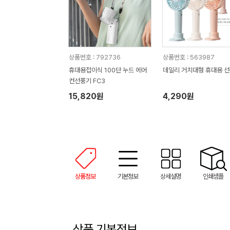
상품번호 : 792736
상품번호 : 563987
휴대용접이식 100단 누드 에어
데일리 거치대형 휴대용 
컨선풍기 FC3
15,820원
4,290원
상품정보
기본정보
상세설명
인쇄샘플
상품 기본정보