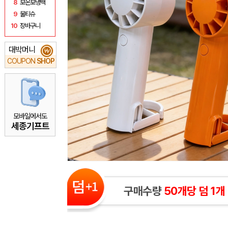
8
보온보냉백
9
물티슈
10
장바구니
대박머니
₩
COUPON
SHOP
모바일에서도
세종기프트
구매수량
50개당 덤 1개