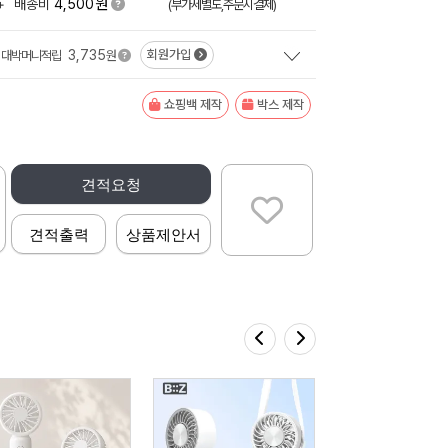
원
+
배송비
4,500
(부가세별도,주문시결제)
3,735
회원가입
대박머니적립
원
쇼핑백 제작
박스 제작
견적요청
견적출력
상품제안서