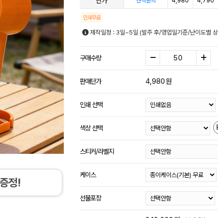
단가
4,980
4,790
견적문의
인쇄무료
제작일정 : 3일~5일 (발주 후/영업일기준/난이도별 상
구매수량
4,980
원
판매단가
인쇄 선택
색상 선택
스티커/라벨지
케이스
증정!
선물포장