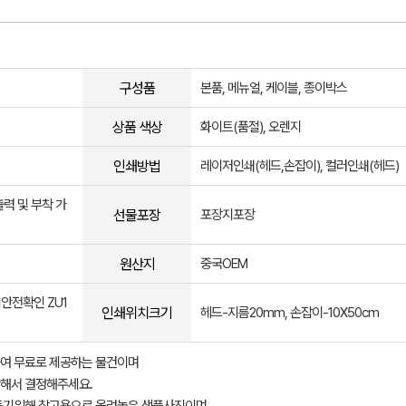
구성품
본품, 메뉴얼, 케이블, 종이박스
상품 색상
화이트(품절), 오렌지
인쇄방법
레이저인쇄(헤드,손잡이), 컬러인쇄(헤드)
력 및 부착 가
선물포장
포장지포장
원산지
중국OEM
전기안전확인 ZU1
인쇄위치크기
헤드-지름20mm, 손잡이-10X50cm
여 무료로 제공하는 물건이며
해서 결정해주세요.