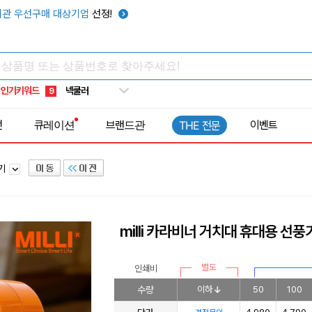
키캡
5
관 우선구매 대상기업
선정!
우산
6
텀블러
7
쿨토시
8
인기키워드
넥쿨러
9
타포린가방
10
전
큐레이션
브랜드관
이벤트
THE 전문
선풍기
1
풍기
milli 카라비너 거치대 휴대용 선풍
별도
인쇄비
수량
이하
50
100