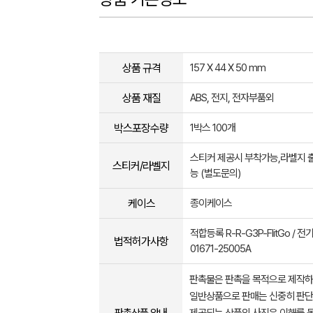
상품 규격
157 X 44 X 50 mm
상품 재질
ABS, 전지, 전자부품외
박스포장수량
1박스 100개
스티커 제공시 부착가능,라벨지 출
스티커/라벨지
능 (별도문의)
케이스
종이케이스
적합등록 R-R-G3P-FlitGo / 
법적허가사항
01671-25005A
판촉물은 판촉을 목적으로 제작하
일반상품으로 판매는 신중히 판단