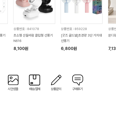
상품번호 : 841078
상품번호 : 859228
상품번호
선풍기
초소형 산들바람 클립형 선풍기
[굿즈 골드넬]초경량 3단 거치대
윈디링
N616
선풍기
8,100원
6,800원
7,1
시안샘플
배송/결제
상품문의
구매후기