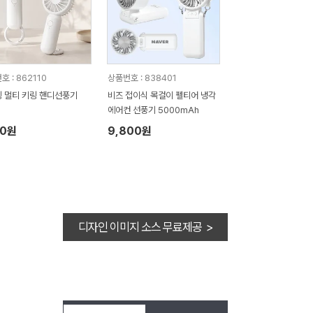
 : 862110
상품번호 : 838401
 멀티 키링 핸디선풍기
비즈 접이식 목걸이 펠티어 냉각
에어컨 선풍기 5000mAh
30원
9,800원
디자인 이미지 소스 무료제공 >