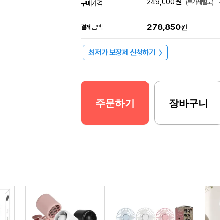
249,000
원
(부가세별도)
구매가격
278,850
결제금액
원
최저가 보장제 신청하기
〉
주문하기
장바구니