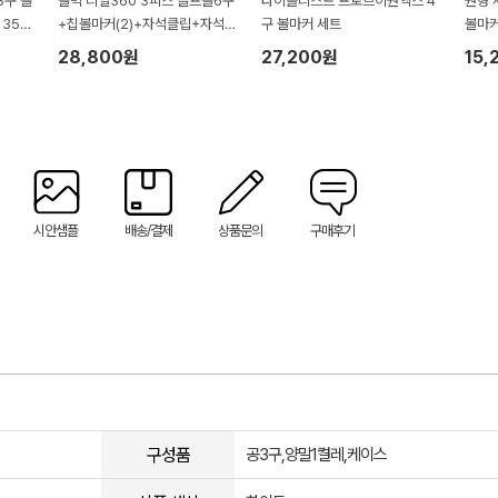
3구 볼
볼빅 리얼360 3피스 골프볼6구
타이틀리스트 프로브이원엑스 4
원형 
35*
+칩볼마커(2)+자석클립+자석
구 볼마커 세트
볼마
티(2) 세트
28,800원
27,200원
15,
시안샘플
배송/결제
상품문의
구매후기
구성품
공3구,양말1켤레,케이스