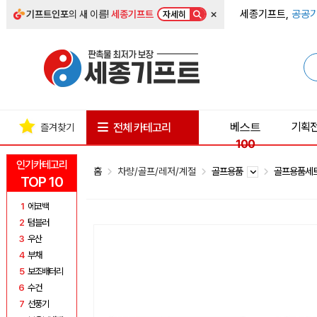
×
세종기프트,
공공기
기프트인포
의 새 이름!
세종기프트
자세히
베스트
기획
전체 카테고리
즐겨찾기
100
인기카테고리
홈
차량/골프/레저/계절
골프용품
골프용품세
TOP 10
1
에코백
2
텀블러
3
우산
4
부채
5
보조배터리
6
수건
7
선풍기