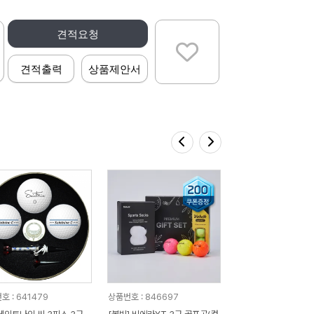
견적요청
견적출력
상품제안서
호 : 641479
상품번호 : 846697