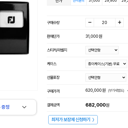
단가
31,000
29,900
29,
견적문의
구매수량
31,000
원
판매단가
스티커/라벨지
케이스
선물포장
620,000
원
(부가세별도)
구매가격
682,000
결제금액
원
 증정
최저가 보장제 신청하기
〉