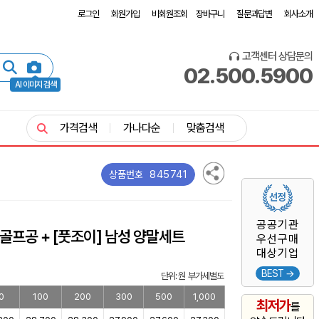
로그인
회원가입
비회원조회
장바구니
질문과답변
회사소개
고객센터 상담문의
02.500.5900
AI 이미지 검색
가격검색
가나다순
맞춤검색
845741
상품번호
공공기관
구 골프공 + [풋조이] 남성 양말세트
우선구매
대상기업
BEST →
단위: 원 부가세별도
0
100
200
300
500
1,000
최저가
를