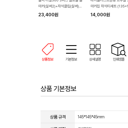
볼빅 리얼360 3피스 골프볼 볼
타이틀리스트원형 트루필 
마커(실버2)+자석클립(실버)
마커칩 자석티세트 (135*1
+자석티(2)+골프타월 세트
45mm)
23,400원
14,000원
상품정보
기본정보
상세설명
인쇄샘플
상품 기본정보
상품 규격
145*145*45mm