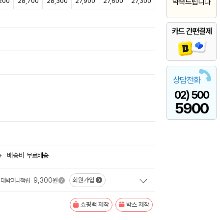
200
28,700
28,300
27,900
27,600
27,300
약속드립니다
카드 간편결제
상담전화
02) 500
5900
+
배송비
무료배송
9,300
회원가입
대박머니적립
원
쇼핑백 제작
박스 제작