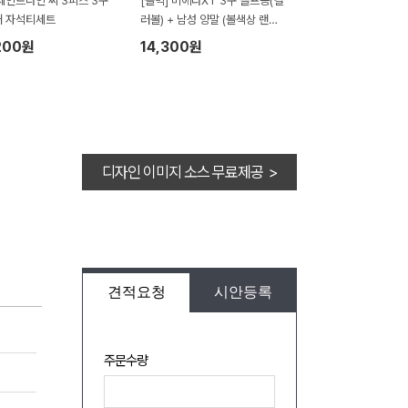
세인트나인 씨 3피스 3구
[볼빅] 비에라XT 3구 골프공(컬
커 자석티세트
러볼) + 남성 양말 (볼색상 랜덤,
쇼핑백포함)
200원
14,300원
디자인 이미지 소스 무료제공 >
견적요청
시안등록
주문수량