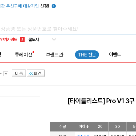
키캡
5
관 우선구매 대상기업
선정!
우산
6
텀블러
7
쿨토시
8
인기키워드
넥쿨러
9
타포린가방
10
전
큐레이션
브랜드관
이벤트
THE 전문
선풍기
1
트
[타이틀리스트] Pro V1 3
수량
이하
20
30
5