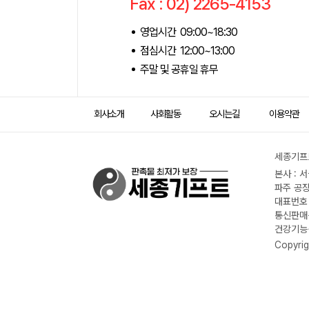
Fax : 02) 2265-4153
영업시간 09:00~18:30
점심시간 12:00~13:00
주말 및 공휴일 휴무
회사소개
사회활동
오시는길
이용약관
세종기프트
본사 : 
파주 공장
대표번호 :
통신판매신
건강기능식
Copyrig