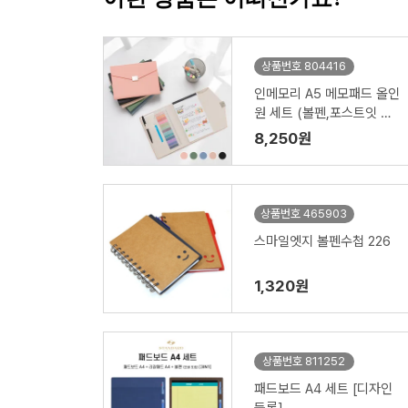
상품번호 804416
인메모리 A5 메모패드 올인
원 세트 (볼펜,포스트잇 포
함)
8,250원
상품번호 465903
스마일엣지 볼펜수첩 226
1,320원
상품번호 811252
패드보드 A4 세트 [디자인