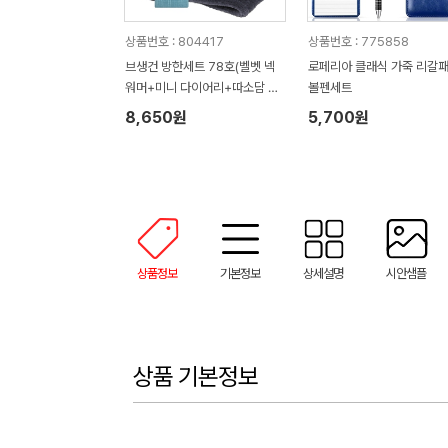
상품번호 : 804417
상품번호 : 775858
브생건 방한세트 78호(벨벳 넥
로페리아 클래식 가죽 리갈패
워머+미니 다이어리+따소담 무
볼펜세트
릎담요)
8,650원
5,700원
상품정보
기본정보
상세설명
시안샘플
상품 기본정보