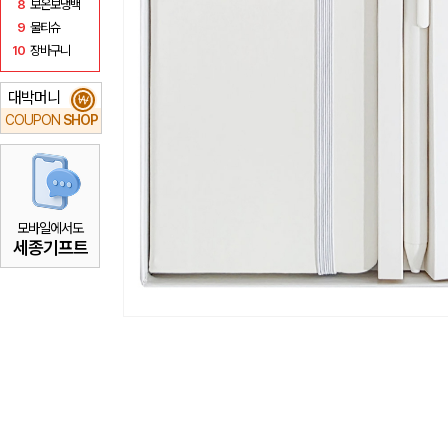
8
보온보냉백
9
물티슈
10
장바구니
대박머니
₩
COUPON
SHOP
모바일에서도
세종기프트