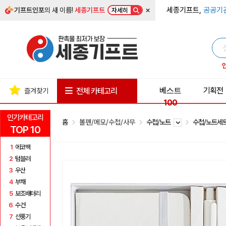
×
세종기프트,
공공기
기프트인포
의 새 이름!
세종기프트
자세히
베스트
기획전
전체 카테고리
즐겨찾기
100
인기카테고리
홈
볼펜/메모/수첩/사무
수첩/노트
수첩/노트세
TOP 10
1
에코백
2
텀블러
3
우산
4
부채
5
보조배터리
6
수건
7
선풍기