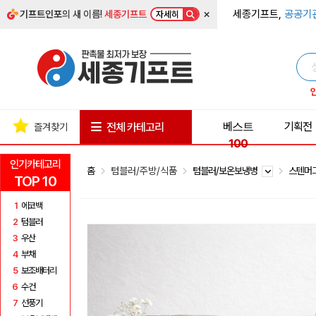
×
세종기프트,
공공기
기프트인포
의 새 이름!
세종기프트
자세히
베스트
기획전
전체 카테고리
즐겨찾기
100
인기카테고리
홈
텀블러/주방/식품
텀블러/보온보냉병
스텐머
TOP 10
1
에코백
2
텀블러
3
우산
4
부채
5
보조배터리
6
수건
7
선풍기