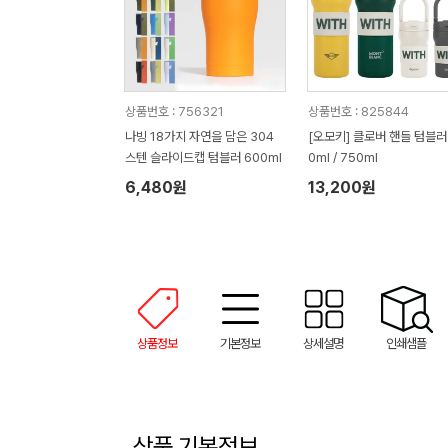
상품번호 : 756321
상품번호 : 825844
나빙 18가지 자연을 담은 304
[오모키] 클로버 핸들 텀블러
스텐 슬라이드캡 텀블러 600ml
0ml / 750ml
6,480원
13,200원
상품정보
기본정보
상세설명
인쇄샘플
상품 기본정보