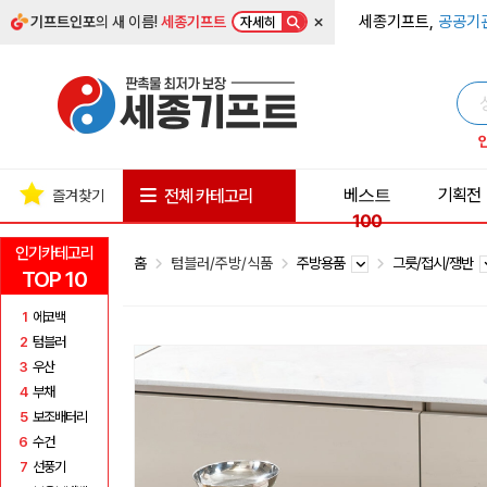
×
세종기프트,
공공기
기프트인포
의 새 이름!
세종기프트
자세히
베스트
기획전
전체 카테고리
즐겨찾기
100
인기카테고리
홈
텀블러/주방/식품
주방용품
그릇/접시/쟁반
TOP 10
1
에코백
2
텀블러
3
우산
4
부채
5
보조배터리
6
수건
7
선풍기