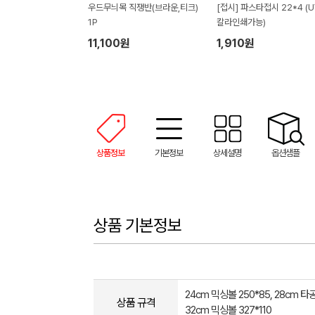
우드무늬목 직쟁반(브라운,티크)
[접시] 파스타접시 22*4 (U
1P
칼라인쇄가능)
11,100원
1,910원
상품정보
기본정보
상세설명
옵션샘플
상품 기본정보
24cm 믹싱볼 250*85, 28cm 타공
상품 규격
32cm 믹싱볼 327*110