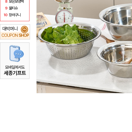
8
보온보냉백
9
물티슈
10
장바구니
대박머니
₩
COUPON
SHOP
모바일에서도
세종기프트