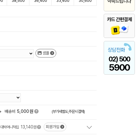
00
38,500
36,400
33,400
30,600
약속드립니다
카드 간편결제
상담전화
샘플
02) 500
5900
원
+
배송비
5,000
(부가세별도,주문시결제)
13,140
회원가입
대박머니적립
원