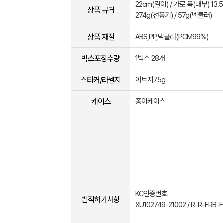
22cm(길이) / 가로 폭(내부) 13.5
상품 규격
274g(선풍기) / 57g(넥쿨러)
상품 재질
ABS,PP,넥쿨러(PCM99%)
박스포장수량
1박스 28개
스티커/라벨지
아트지75g
케이스
종이케이스
KC인증번호
법적허가사항
XU102749-21002 / R-R-FRB-