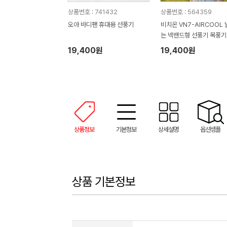
상품번호 : 741432
상품번호 : 564359
오아 바디팬 휴대용 선풍기
비치온 VN7-AIRCOOL
는 넥밴드형 선풍기 목풍기
19,400원
19,400원
상품정보
기본정보
상세설명
옵션샘플
상품 기본정보