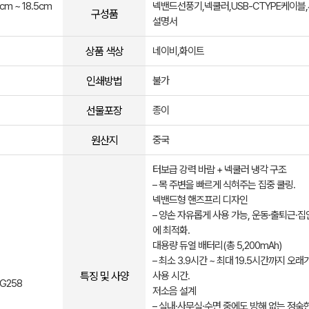
cm ~ 18.5cm
넥밴드선풍기,넥쿨러,USB-CTYPE케이블
구성품
설명서
상품 색상
네이비,화이트
인쇄방법
불가
선물포장
종이
원산지
중국
터보급 강력 바람 + 넥쿨러 냉각 구조
– 목 주변을 빠르게 식혀주는 집중 쿨링.
넥밴드형 핸즈프리 디자인
– 양손 자유롭게 사용 가능, 운동·출퇴근·
에 최적화.
대용량 듀얼 배터리(총 5,200mAh)
– 최소 3.9시간 ~ 최대 19.5시간까지 오래
특징 및 사양
사용 시간.
FG258
저소음 설계
– 실내·사무실·수면 중에도 방해 없는 정숙