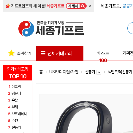
×
세종기프트,
공공기
기프트인포
의 새 이름!
세종기프트
자세히
베스트
기획
전체 카테고리
즐겨찾기
100
인기카테고리
홈
USB/디지털/가전
선풍기
넥밴드/목선풍
TOP 10
1
에코백
2
텀블러
3
우산
4
부채
5
보조배터리
6
수건
7
선풍기