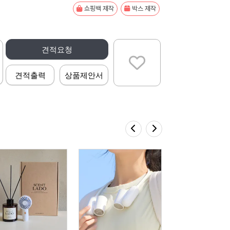
쇼핑백 제작
박스 제작
견적요청
견적출력
상품제안서