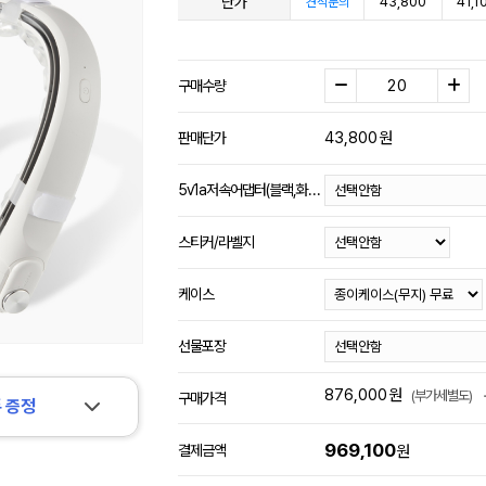
단가
43,800
41,1
견적문의
구매수량
43,800
원
판매단가
5v1a저속어댑터(블랙,화이트)
스티커/라벨지
케이스
선물포장
876,000
원
(부가세별도)
구매가격
 증정
969,100
결제금액
원