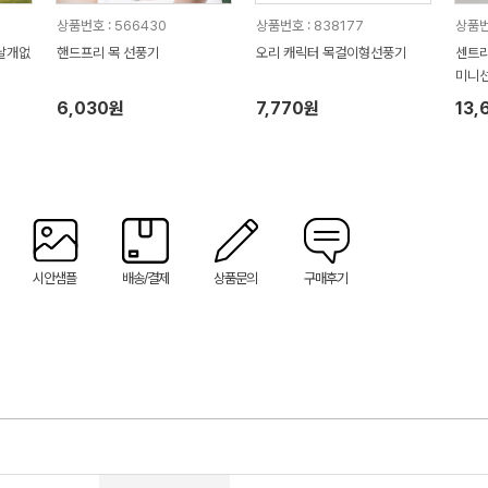
상품번호 : 566430
상품번호 : 838177
상품번
 날개없
핸드프리 목 선풍기
오리 캐릭터 목걸이형선풍기
센트라
미니선
6,030원
7,770원
13,
시안샘플
배송/결제
상품문의
구매후기