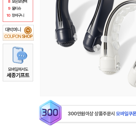
8
보온보냉백
9
물티슈
10
장바구니
대박머니
₩
COUPON
SHOP
모바일에서도
세종기프트
300만원이상 상품주문시
모바일쿠폰