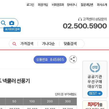
로그인
회원가입
비회원조회
장바구니
질문과답변
회사소개
고객센터 상담문의
02.500.5900
AI 이미지 검색
가격검색
가나다순
맞춤검색
845865
상품번호
공공기관
드 넥쿨러 선풍기
우선구매
대상기업
BEST →
단위: 원 부가세별도
50
100
200
300
최저가
를