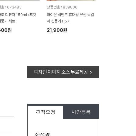
호 : 673483
상품번호 : 839806
도 디퓨저 150ml+포켓
하이온 넥밴드 휴대용 무선 목걸
풍기 세트
이 선풍기 H57
600원
21,900원
디자인 이미지 소스 무료제공 >
견적요청
시안등록
주문수량