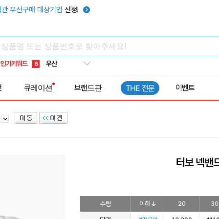
썬캡
3
관 우선구매 대상기업
선정!
보온보냉백
4
키캡
5
우산
6
인기키워드
텀블러
7
쿨토시
8
전
큐레이션
브랜드관
이벤트
THE 전문
넥쿨러
9
타포린가방
10
기
선풍기
1
터보 넥밴
수량
이하
20
30