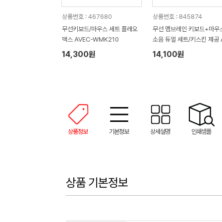
상품번호 : 467680
상품번호 : 845874
무선키보드/마우스 세트 플레오
무선 멤브레인 키보드+마우
맥스 AVEC-WMK210
소음 듀얼 세트/키스킨 제공 
C-WMK10
14,300원
14,100원
상품정보
기본정보
상세설명
인쇄샘플
상품 기본정보