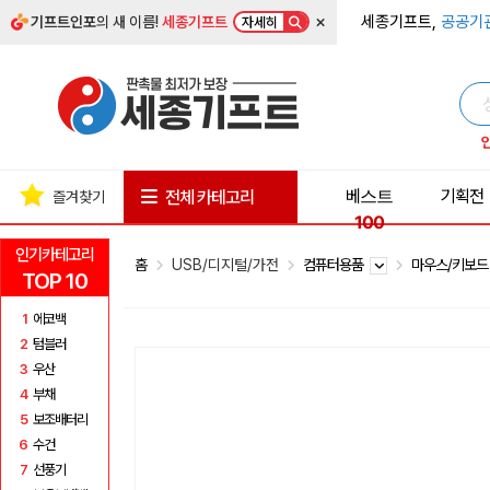
×
세종기프트,
공공기
기프트인포
의 새 이름!
세종기프트
자세히
베스트
기획전
전체 카테고리
즐겨찾기
100
인기카테고리
홈
USB/디지털/가전
컴퓨터용품
마우스/키보
TOP 10
1
에코백
2
텀블러
3
우산
4
부채
5
보조배터리
6
수건
7
선풍기