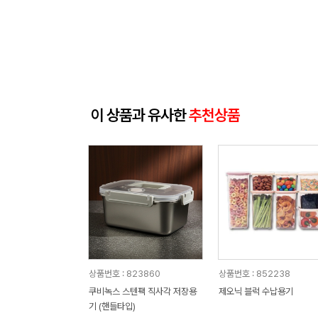
이 상품과 유사한
추천상품
상품번호 : 823860
상품번호 : 852238
쿠비녹스 스텐팩 직사각 저장용
제오닉 블럭 수납용기
기 (핸들타입)