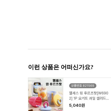
이런 상품은 어떠신가요?
상품번호 821569
웰세스 링 후르츠팟[W690
2] 1P 요거트 과일 샐러드
도시락 런치박스 밀프랩 과
5,040원
일통 포크