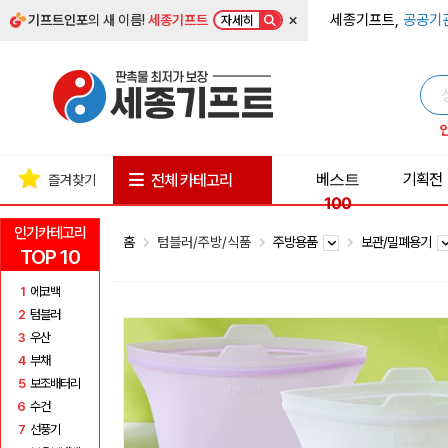
×
세종기프트,
공공기
기프트인포
의 새 이름!
세종기프트
자세히
베스트
기획전
전체 카테고리
즐겨찾기
100
인기카테고리
홈
텀블러/주방/식품
주방용품
보관/밀폐용기
TOP 10
1
에코백
2
텀블러
3
우산
4
부채
5
보조배터리
6
수건
7
선풍기