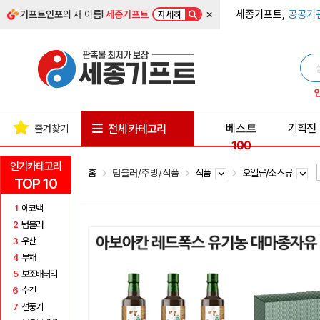
×
세종기프트,
공공기
기프트인포
의 새 이름!
세종기프트
자세히
베스트
기획전
전체 카테고리
즐겨찾기
100
인기카테고리
홈
텀블러/주방/식품
식품
오일류/소스류
TOP 10
1
에코백
2
텀블러
3
우산
4
부채
5
보조배터리
6
수건
7
선풍기