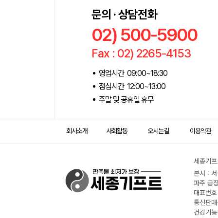
문의 · 상담전화
02) 500-5900
Fax : 02) 2265-4153
영업시간 09:00~18:30
점심시간 12:00~13:00
주말 및 공휴일 휴무
회사소개
사회활동
오시는길
이용약관
세종기프트
본사 : 
파주 공장
대표번호 :
통신판매신
건강기능식