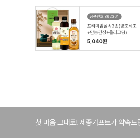
상품번호 862361
프리미엄실속3종(양조식초
+만능간장+올리고당)
5,040원
첫 마음 그대로! 세종기프트가 약속드