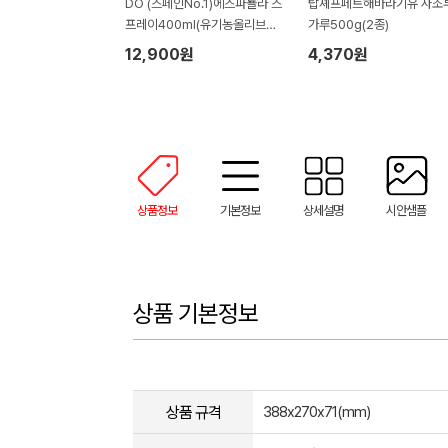
DO (스페인No.1)에스파뇰라 스
탑셰프페트해바라기유 사조
프레이400ml(유기농올리브유)
가루500g(2종)
1P
12,900원
4,370원
상품정보
기본정보
상세설명
시안샘플
상품 기본정보
상품 규격
388x270x71(mm)