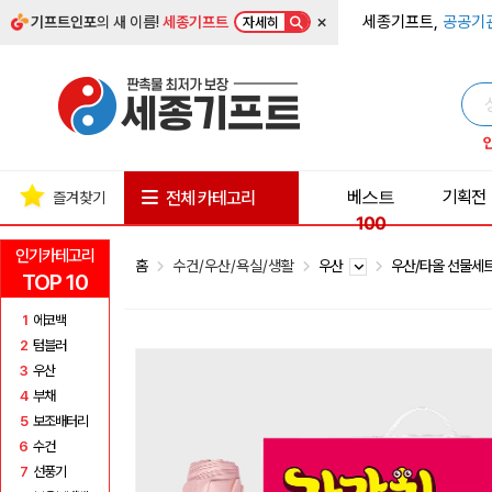
×
세종기프트,
공공기
기프트인포
의 새 이름!
세종기프트
자세히
베스트
기획전
전체 카테고리
즐겨찾기
100
인기카테고리
홈
수건/우산/욕실/생활
우산
우산/타올 선물세
TOP 10
1
에코백
2
텀블러
3
우산
4
부채
5
보조배터리
6
수건
7
선풍기