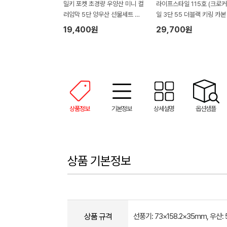
밀키 포켓 초경량 우양산 미니 컬
라이프스타일 115호 (크로
러암막 5단 양우산 선물세트 답
일 3단 55 더블랙 키링 카본
례품+무한타올세트 그레이 모달
림 암막 양우산 VIP+쿨링선
19,400원
29,700원
180g 수건세트
기)
상품정보
기본정보
상세설명
옵션샘플
상품 기본정보
상품 규격
선풍기: 73×158.2×35mm, 우산: