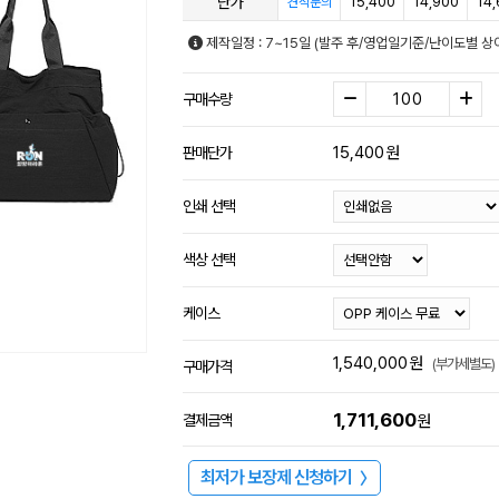
단가
15,400
14,900
14
견적문의
제작일정 : 7~15일 (발주 후/영업일기준/난이도별 상
구매수량
15,400
원
판매단가
인쇄 선택
색상 선택
케이스
1,540,000
원
(부가세별도)
구매가격
1,711,600
결제금액
원
최저가 보장제 신청하기
〉