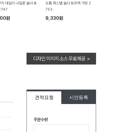
지 데일리 나일론 숄더 토
도톰 파스텔 숄더 토트백 가방 Z
Z747
753
100원
9,330원
디자인 이미지 소스 무료제공 >
견적요청
시안등록
주문수량