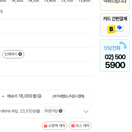
,600
14,300
14,100
13,900
13,700
13,600
약속드립니다
이)
카드 간편결제
상담전화
인쇄예시
02) 500
5900
원
+
배송비
16,000
(부가세별도,주문시결제)
23,100
회원가입
대박머니적립
원
쇼핑백 제작
박스 제작