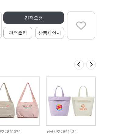
견적요청
견적출력
상품제안서
호 : 861374
상품번호 : 861434