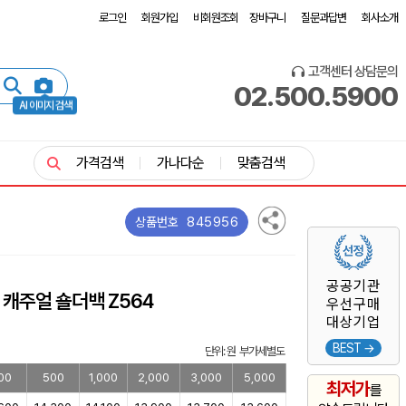
로그인
회원가입
비회원조회
장바구니
질문과답변
회사소개
고객센터 상담문의
02.500.5900
AI 이미지 검색
가격검색
가나다순
맞춤검색
845956
상품번호
공공기관
 캐주얼 숄더백 Z564
우선구매
대상기업
BEST →
단위: 원 부가세별도
00
500
1,000
2,000
3,000
5,000
최저가
를