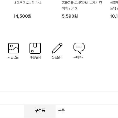
네오프렌 도시락 가방
몽글몽글 도시락가방 보자기 런
심플무
치백 Z540
트백 
14,500원
5,590원
10,
시안샘플
배송/결제
상품문의
구매후기
구성품
본품