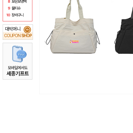
8
보온보냉백
9
물티슈
10
장바구니
대박머니
₩
COUPON
SHOP
모바일에서도
세종기프트