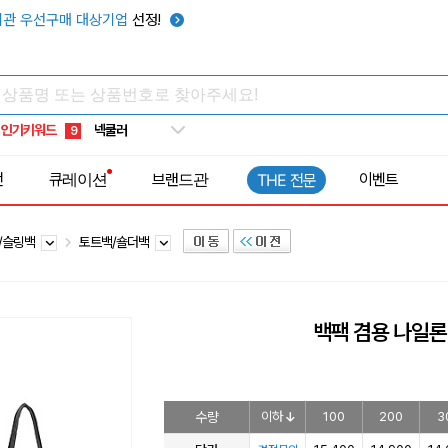
키캡
5
관 우선구매 대상기업
선정!
우산
6
텀블러
7
쿨토시
8
인기키워드
넥쿨러
9
타포린가방
10
전
큐레이션
브랜드관
이벤트
THE 전문
선풍기
1
/슬링백
토트백/숄더백
백팩 겸용 나일론
수량
이하
100
200
3