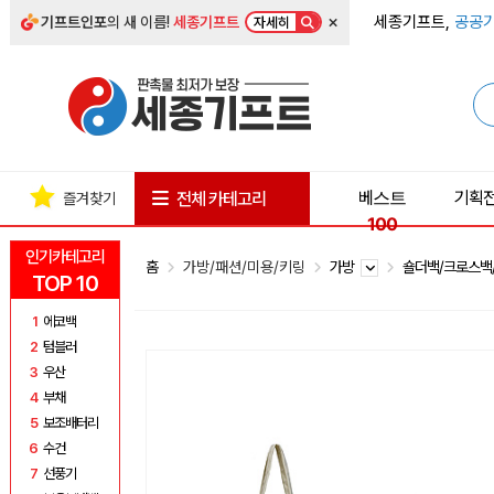
×
세종기프트,
공공기
기프트인포
의 새 이름!
세종기프트
자세히
베스트
기획
전체 카테고리
즐겨찾기
100
인기카테고리
홈
가방/패션/미용/키링
가방
숄더백/크로스백
TOP 10
1
에코백
2
텀블러
3
우산
4
부채
5
보조배터리
6
수건
7
선풍기