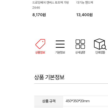
드로잉베어 캔버스 토트백 가방
다기능 핸드백
Z646
8,170원
13,400원
상품정보
기본정보
상세설명
인쇄샘플
상품 기본정보
상품 규격
450*350*20mm