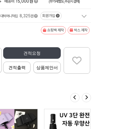
원
+
배송비
15,000
(부가세별도,주문시결제)
8,325
회원가입
대박머니적립
원
쇼핑백 제작
박스 제작
견적요청
견적출력
상품제안서