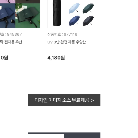
호 : 845367
상품번호 : 677116
막 전자동 우산
UV 3단 완전 자동 우양산
60원
4,180원
디자인 이미지 소스 무료제공 >