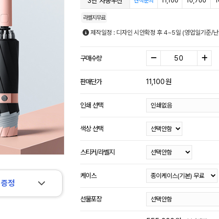
3단 자동우산
11,100
10,700
1
견적문의
라벨지무료
제작일정 : 디자인 시안확정 후 4~5일 (영업일기준/
구매수량
11,100
원
판매단가
인쇄 선택
색상 선택
스티커/라벨지
케이스
 증정
선물포장