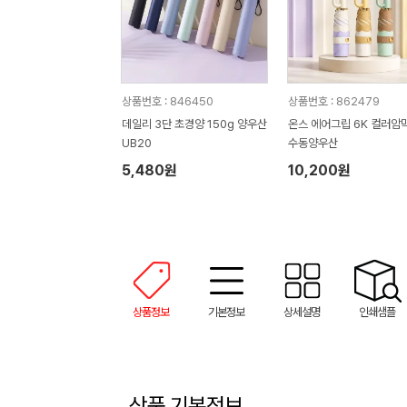
상품번호 : 846450
상품번호 : 862479
데일리 3단 초경양 150g 양우산
온스 에어그립 6K 컬러암막
UB20
수동양우산
5,480원
10,200원
상품정보
기본정보
상세설명
인쇄샘플
상품 기본정보