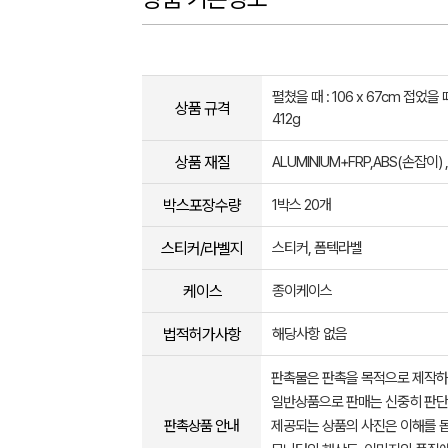
펼쳤을 때 : 106 x 67cm 접었을 때
상품 규격
412g
상품 재질
ALUMINIUM+FRP,ABS(손잡이)
박스포장수량
1박스 20개
스티커/라벨지
스티커, 폼텍라벨
케이스
종이케이스
법적허가사항
해당사항 없음
판촉물은 판촉을 목적으로 제작하
일반상품으로 판매는 신중히 판단
판촉상품 안내
제공되는 상품의 사진은 이해를 