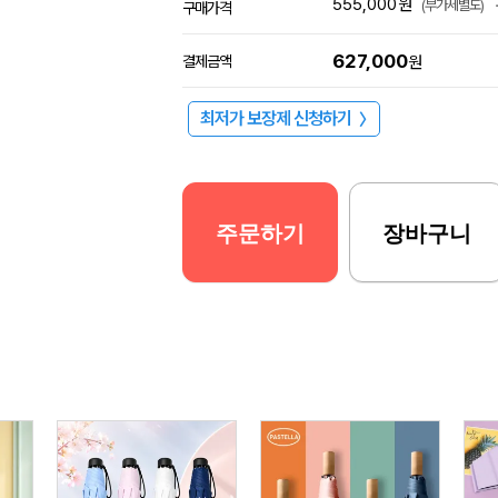
555,000
원
(부가세별도)
구매가격
627,000
결제금액
원
최저가 보장제 신청하기
〉
주문하기
장바구니