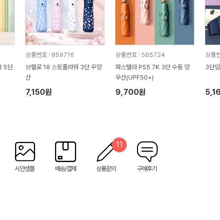
상품번호 : 859716
상품번호 : 565724
상품번
 5단
브렐로 18 스윗플라워 3단 우양
파스텔라 PS5 7K 3단 수동 양
3단암
산
우산(UPF50+)
7,150원
9,700원
5,1
11
시안샘플
배송/결제
상품문의
구매후기