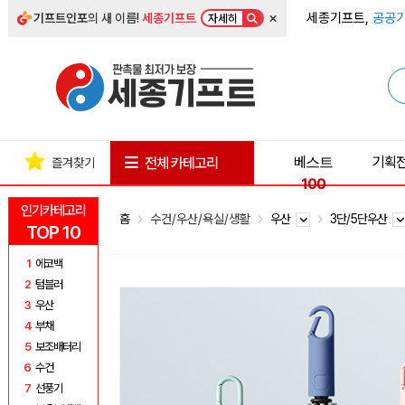
×
세종기프트,
공공기
기프트인포
의 새 이름!
세종기프트
자세히
베스트
기획
전체 카테고리
즐겨찾기
100
인기카테고리
홈
수건/우산/욕실/생활
우산
3단/5단우산
TOP 10
1
에코백
2
텀블러
3
우산
4
부채
5
보조배터리
6
수건
7
선풍기