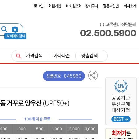
로그인
회원가입
비회원조회
장바구니
질문과답변
회사소개
고객센터 상담문의
02.500.5900
AI 이미지 검색
가격검색
가나다순
맞춤검색
845963
상품번호
공공기관
 자동 거꾸로 양우산
(UPF50+)
우선구매
대상기업
100개 이상 무료
BEST →
200
300
500
1,000
2,000
3,000
최저가
를