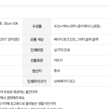
 : 35cm 10K
구성품
우산+커버+OPP+종이케이스(포함)
상품 색상
 ,210T 암막원단
베이지,핑크,민트,그레이,블루,블랙
인쇄방법
실크1도인쇄
선물포장
아트지
원산지
중국
인쇄위치크기
상세페이지 참고
여 무료로 제공하는 물건이며
해서 결정해주세요.
돕기위해 참고용으로 올려놓은 샘플사진이며