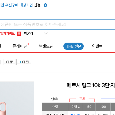
키캡
5
관 우선구매 대상기업
선정!
우산
6
텀블러
7
쿨토시
8
인기키워드
넥쿨러
9
타포린가방
10
전
큐레이션
브랜드관
이벤트
THE 전문
선풍기
1
메르시 링크 10k 3단
별도
인쇄비
수량
이하
50
100