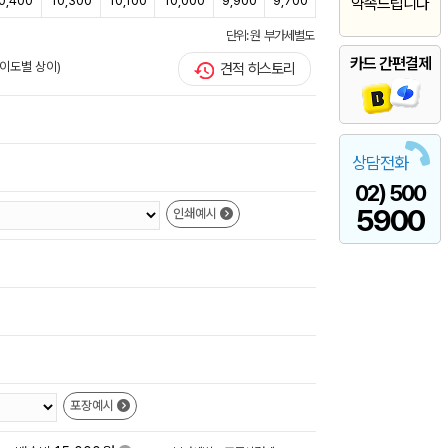
0,400
10,300
10,100
10,000
9,900
9,700
약속드립니다
단위: 원 부가세별도
카드 간편결제
난이도별 상이)
견적 히스토리
상담전화
02) 500
5900
인쇄예시
포장예시