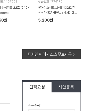
호 : 457668
상품번호 : 774176
 위생키트 22호 (240*1
쿨아이스세트 브생건132호(신
45mm)
신제약 롤온 쿨연고+바세린젤리
+아이스쿨타올)
50원
5,200원
디자인 이미지 소스 무료제공 >
견적요청
시안등록
주문수량