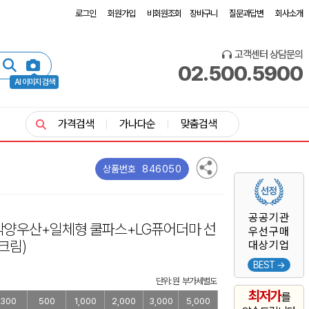
로그인
회원가입
비회원조회
장바구니
질문과답변
회사소개
고객센터 상담문의
02.500.5900
AI 이미지 검색
가격검색
가나다순
맞춤검색
846050
상품번호
공공기관
막양우산+일체형 쿨파스+LG퓨어더마 선
우선구매
크림)
대상기업
BEST →
단위: 원 부가세별도
최저가
를
300
500
1,000
2,000
3,000
5,000