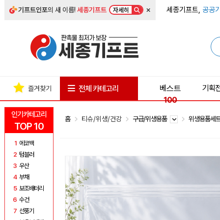
×
세종기프트,
공공기
기프트인포
의 새 이름!
세종기프트
자세히
베스트
기획
전체 카테고리
즐겨찾기
100
인기카테고리
홈
티슈/위생/건강
구급/위생용품
위생용품세
TOP 10
1
에코백
2
텀블러
3
우산
4
부채
5
보조배터리
6
수건
7
선풍기