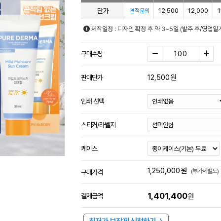
단가
12,500
12,000
1
견적문의
제작일정 : 디자인 확정 후 약 3~5일 (발주 후/영업
구매수량
12,500
원
판매단가
인쇄 선택
스티커/라벨지
케이스
1,250,000
원
(부가세별도)
구매가격
1,401,400
결제금액
원