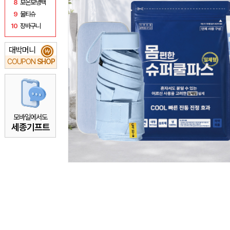
8
보온보냉백
9
물티슈
10
장바구니
대박머니
₩
COUPON
SHOP
모바일에서도
세종기프트