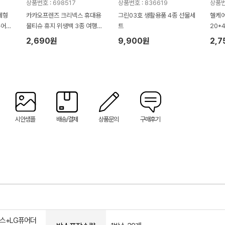
상품번호 : 698517
상품번호 : 836619
상품번
체형
카카오프렌즈 크리넥스 휴대용
그린03호 생활용품 4종 선물세
헬케어
퓨어더
물티슈 휴지 위생백 3종 여행용
트
20*
세트
2,690원
9,900원
2,7
시안샘플
배송/결제
상품문의
구매후기
스+LG퓨어더