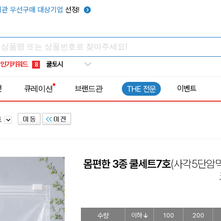
키캡
5
관 우선구매 대상기업
선정!
우산
6
텀블러
7
쿨토시
8
인기키워드
넥쿨러
9
타포린가방
10
전
큐레이션
브랜드관
이벤트
THE 전문
선풍기
1
트
몸편한 3종 쿨세트7호
(사각5단암
수량
이하
100
200