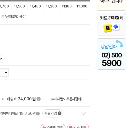
약속드립니다
1,700
11,500
11,400
11,200
11,100
11,000
일기준/난이도별 상이)
카드 간편결제
상담전화
02) 500
5900
원
+
배송비
24,000
(부가세별도,주문시결제)
18,750
회원가입
대박머니적립
원
쇼핑백 제작
박스 제작