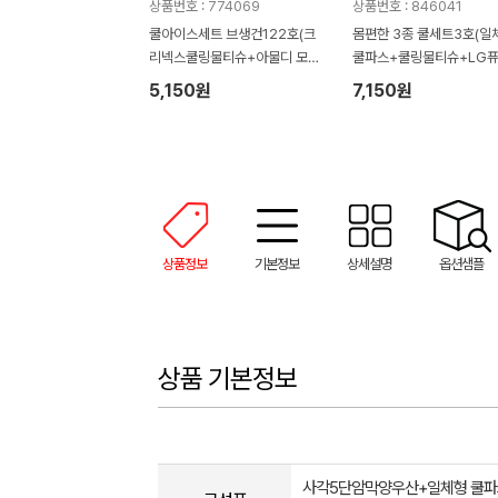
상품번호 : 774069
상품번호 : 846041
쿨아이스세트 브생건122호(크
몸편한 3종 쿨세트3호(일
리넥스쿨링물티슈+아물디 모기
쿨파스+쿨링물티슈+LG
약 물파스+아쿠아쿨토시)
마 선크림)
5,150원
7,150원
상품정보
기본정보
상세설명
옵션샘플
상품 기본정보
사각5단암막양우산+일체형 쿨파