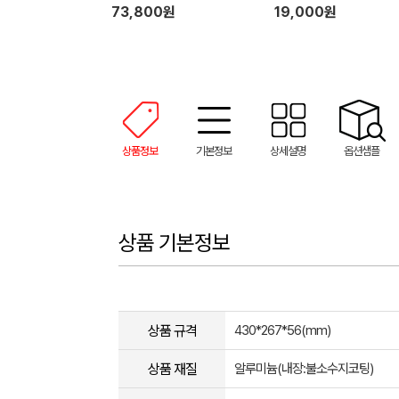
8cm+뒤집개
73,800원
19,000원
상품정보
기본정보
상세설명
옵션샘플
상품 기본정보
상품 규격
430*267*56(mm)
상품 재질
알루미늄(내장:불소수지코팅)