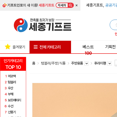
×
세종기프트,
공공기
기프트인포
의 새 이름!
세종기프트
자세히
베스트
기획전
전체 카테고리
즐겨찾기
100
인기카테고리
홈
텀블러/주방/식품
주방용품
후라이팬
TOP 10
1
에코백
2
텀블러
3
우산
4
부채
5
보조배터리
6
수건
7
선풍기