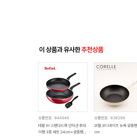
이 상품과 유사한
추천상품
상품번호 : 844946
상품번호 : 838296
테팔 IH 스탠다드쿡 인덕션 후라
코렐 코디네이츠 뉴욕 궁중팬
이팬 3종 세트 24cm+궁중팬2
cm