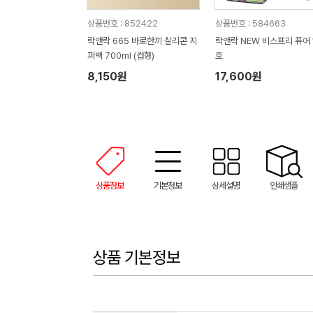
상품번호 : 852422
상품번호 : 584663
락앤락 665 바로한끼 실리콘 지
락앤락 NEW 비스프리 퓨어 
퍼백 700ml (컵형)
호
8,150원
17,600원
상품정보
기본정보
상세설명
인쇄샘플
상품 기본정보