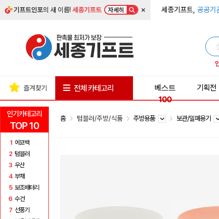
×
세종기프트,
공공기
기프트인포
의 새 이름!
세종기프트
자세히
베스트
기획전
전체 카테고리
즐겨찾기
100
인기카테고리
홈
텀블러/주방/식품
주방용품
보관/밀폐용기
TOP 10
1
에코백
2
텀블러
3
우산
4
부채
5
보조배터리
6
수건
7
선풍기