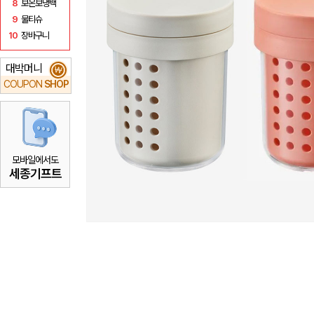
8
보온보냉백
9
물티슈
10
장바구니
대박머니
₩
COUPON
SHOP
모바일에서도
세종기프트