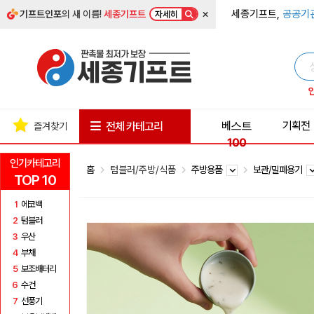
×
세종기프트,
공공기
기프트인포
의 새 이름!
세종기프트
자세히
베스트
기획전
전체 카테고리
즐겨찾기
100
인기카테고리
홈
텀블러/주방/식품
주방용품
보관/밀폐용기
TOP 10
1
에코백
2
텀블러
3
우산
4
부채
5
보조배터리
6
수건
7
선풍기