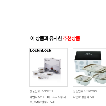
이 상품과 유사한
추천상품
상품번호 : 533201
상품번호 : 636266
락앤락 511s5 비스프리 5종 세
락앤락 심플락 5호
트_트라이탄용기 5개