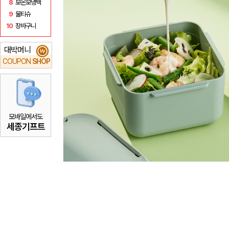
8
보온보냉백
9
물티슈
10
장바구니
대박머니
₩
COUPON
SHOP
모바일에서도
세종기프트