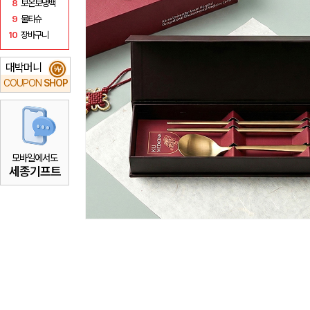
8
보온보냉백
9
물티슈
10
장바구니
대박머니
₩
COUPON
SHOP
모바일에서도
세종기프트