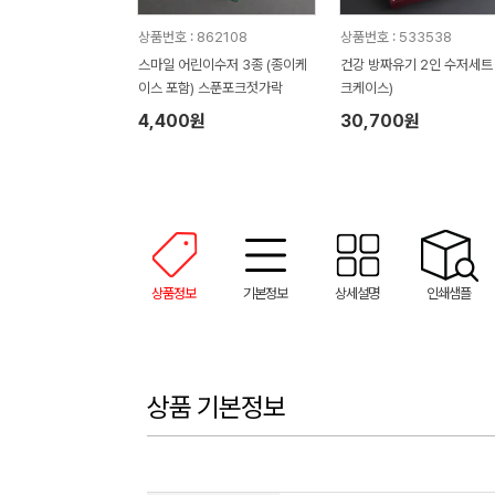
상품번호 : 862108
상품번호 : 533538
스마일 어린이수저 3종 (종이케
건강 방짜유기 2인 수저세트 (실
이스 포함) 스푼포크젓가락
크케이스)
4,400원
30,700원
상품정보
기본정보
상세설명
인쇄샘플
상품 기본정보