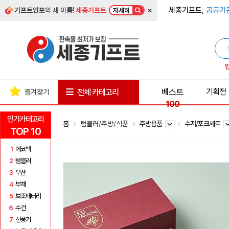
×
세종기프트,
공공기
기프트인포
의 새 이름!
세종기프트
자세히
베스트
기획전
전체 카테고리
즐겨찾기
100
인기카테고리
홈
텀블러/주방/식품
주방용품
수저/포크세트
TOP 10
1
에코백
2
텀블러
3
우산
4
부채
5
보조배터리
6
수건
7
선풍기