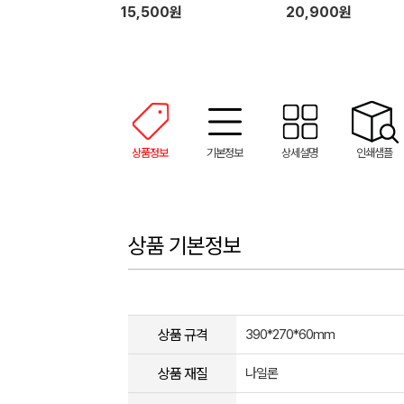
15,500원
20,900원
상품정보
기본정보
상세설명
인쇄샘플
상품 기본정보
상품 규격
390*270*60mm
상품 재질
나일론