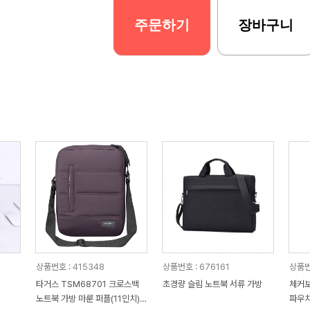
주문하기
장바구니
상품번호 : 415348
상품번호 : 676161
상품번
타거스 TSM68701 크로스백
초경량 슬림 노트북 서류 가방
체커보
노트북 가방 마룬 퍼플(11인치)
파우치