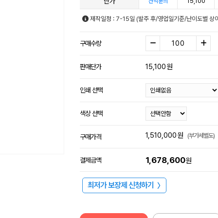
단가
15,100
견적문의
제작일정 : 7-15일 (발주 후/영업일기준/난이도별 상이
구매수량
15,100
원
판매단가
인쇄 선택
색상 선택
1,510,000
원
(부가세별도)
구매가격
1,678,600
결제금액
원
최저가 보장제 신청하기
〉