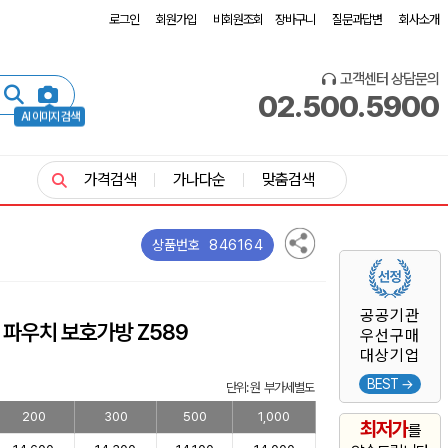
로그인
회원가입
비회원조회
장바구니
질문과답변
회사소개
고객센터 상담문의
02.500.5900
AI 이미지 검색
가격검색
가나다순
맞춤검색
846164
상품번호
공공기관
 파우치 보호가방 Z589
우선구매
대상기업
BEST →
단위: 원 부가세별도
200
300
500
1,000
최저가
를