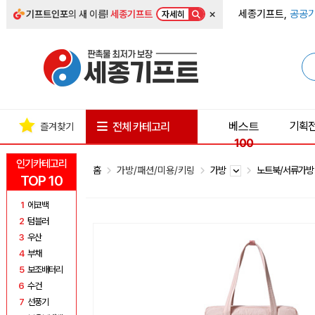
×
세종기프트,
공공기
기프트인포
의 새 이름!
세종기프트
자세히
베스트
기획
전체 카테고리
즐겨찾기
100
인기카테고리
홈
가방/패션/미용/키링
가방
노트북/서류가
TOP 10
1
에코백
2
텀블러
3
우산
4
부채
5
보조배터리
6
수건
7
선풍기