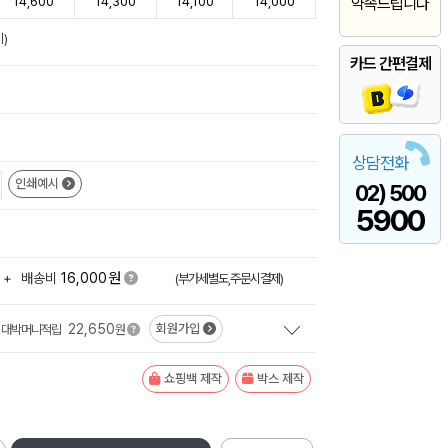
14,600
14,300
14,100
14,000
약속드립니다
)
카드 간편결제
상담전화
인쇄예시
02) 500
5900
원
+
배송비
16,000
(부가세별도,주문시결제)
22,650
회원가입
대박머니적립
원
쇼핑백 제작
박스 제작