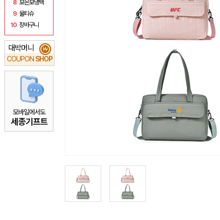
8
보온보냉백
9
물티슈
10
장바구니
대박머니
₩
COUPON
SHOP
모바일에서도
세종기프트