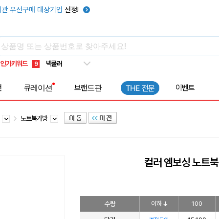
키캡
5
관 우선구매 대상기업
선정!
우산
6
텀블러
7
쿨토시
8
인기키워드
넥쿨러
9
타포린가방
10
전
큐레이션
브랜드관
이벤트
THE 전문
선풍기
1
방
노트북가방
컬러 엠보싱 노트북
수량
이하
100