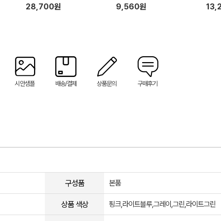
(225 x 635 x 324mm)
28,700원
9,560원
13,
시안샘플
배송/결제
상품문의
구매후기
구성품
본품
상품 색상
핑크,라이트블루,그레이,그린,라이트그린