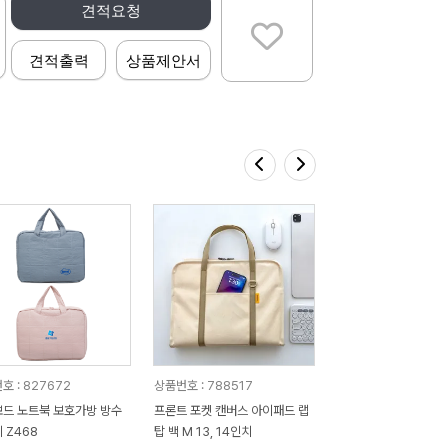
견적요청
견적출력
상품제안서
호 : 827672
상품번호 : 788517
드 노트북 보호가방 방수
프론트 포켓 캔버스 아이패드 랩
 Z468
탑 백 M 13, 14인치