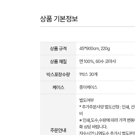
상품 기본정보
상품 규격
45*900cm, 220g
상품 재질
면 100%, 60수 코마사
박스포장수량
1박스 30개
케이스
종이케이스
별도여부
* 추가주문사양 별도산정 : 인쇄, 
비
※ 인쇄,도수,수량에 따라 가격 변동
화 상담 바랍니다.
주문안내
자수시안,나염도수 추가시 별도문