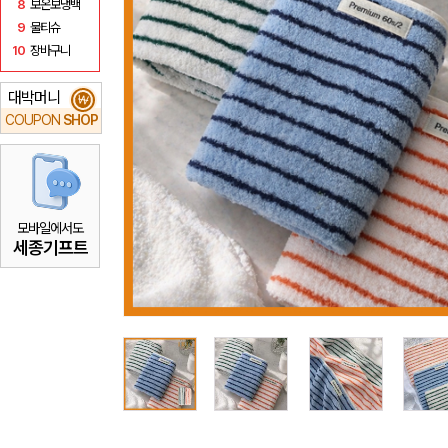
8
보온보냉백
9
물티슈
10
장바구니
대박머니
₩
COUPON
SHOP
모바일에서도
세종기프트