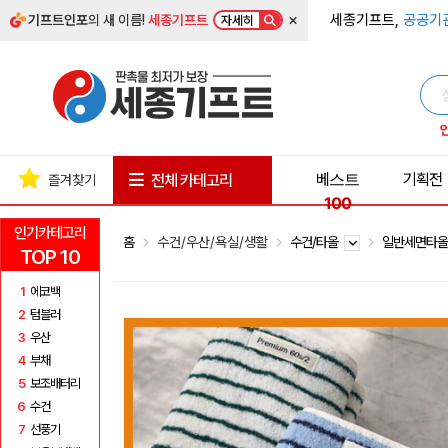
×
세종기프트,
공공기
기프트인포
의 새 이름!
세종기프트
자세히
베스트
기획전
전체 카테고리
즐겨찾기
100
인기카테고리
홈
수건/우산/욕실/생활
수건/타올
일반세면타
TOP 10
1
에코백
2
텀블러
3
우산
4
부채
5
보조배터리
6
수건
7
선풍기