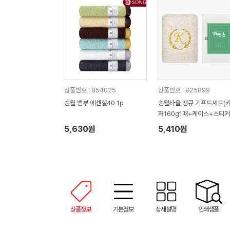
상품번호 : 854025
상품번호 : 825899
송월 뱀부 에센셜40 1p
송월타올 땡큐 기프트세트(
저160g1매+케이스+스티커)
사 답례품
5,630원
5,410원
상품정보
기본정보
상세설명
인쇄샘플