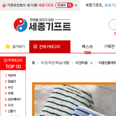
×
세종기프트,
공공기
기프트인포
의 새 이름!
세종기프트
자세히
베스트
기획전
전체 카테고리
즐겨찾기
100
인기카테고리
홈
수건/우산/욕실/생활
수건/타올
타올선물세
TOP 10
1
에코백
2
텀블러
3
우산
4
부채
5
보조배터리
6
수건
7
선풍기