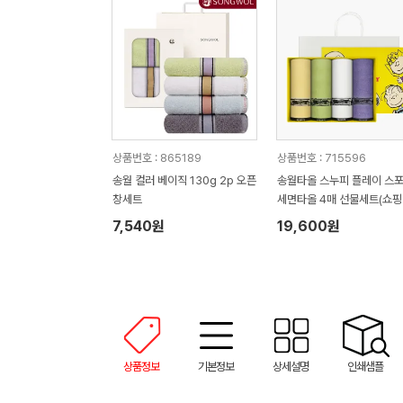
상품번호 : 865189
상품번호 : 715596
송월 컬러 베이직 130g 2p 오픈
송월타올 스누피 플레이 스
창세트
세면타올 4매 선물세트(쇼핑
7,540원
19,600원
상품정보
기본정보
상세설명
인쇄샘플