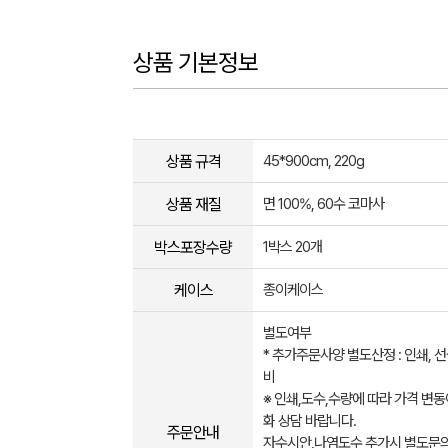
상품 기본정보
상품 규격
45*900cm, 220g
상품 재질
면 100%, 60수 코마사
박스포장수량
1박스 20개
케이스
종이케이스
별도여부
* 추가주문사양 별도산정 : 인쇄, 
비
※ 인쇄,도수,수량에 따라 가격 변동
화 상담 바랍니다.
주문안내
자수시안,나염도수 추가시 별도문