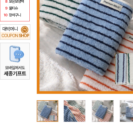
8
보온보냉백
9
물티슈
10
장바구니
대박머니
₩
COUPON
SHOP
모바일에서도
세종기프트