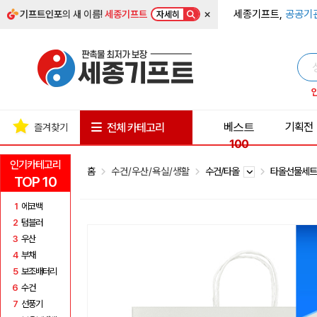
×
세종기프트,
공공기
기프트인포
의 새 이름!
세종기프트
자세히
베스트
기획전
전체 카테고리
즐겨찾기
100
인기카테고리
홈
수건/우산/욕실/생활
수건/타올
타올선물세
TOP 10
1
에코백
2
텀블러
3
우산
4
부채
5
보조배터리
6
수건
7
선풍기