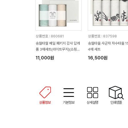
상품번호 : 860681
상품번호 : 837598
송월타월 베일 패키지 감사 답례
송월타올 사군자 자수타올 1
품 3매세트(라이트무지)(쇼핑백
4매 세트
증정)
11,000원
16,500원
상품정보
기본정보
상세설명
인쇄샘플