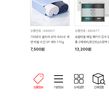
상품번호 : 646607
상품번호 : 860677
기라로쉬 울트라 코마 사40수 세
송월타월 베일 패키지 감사 
면 타올 수건 2P 세트 170g
품 2매세트(포인트)(쇼핑백 
정)
7,500원
13,200원
상품정보
기본정보
상세설명
인쇄샘플