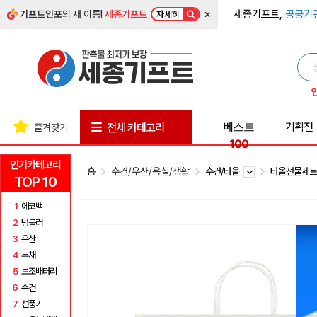
×
세종기프트,
공공기
기프트인포
의 새 이름!
세종기프트
자세히
베스트
기획전
전체 카테고리
즐겨찾기
100
인기카테고리
홈
수건/우산/욕실/생활
수건/타올
타올선물세
TOP 10
1
에코백
2
텀블러
3
우산
4
부채
5
보조배터리
6
수건
7
선풍기