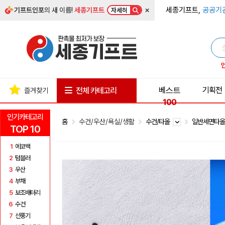
×
세종기프트,
공공기
기프트인포
의 새 이름!
세종기프트
자세히
베스트
기획전
전체 카테고리
즐겨찾기
100
인기카테고리
홈
수건/우산/욕실/생활
수건/타올
일반세면타
TOP 10
1
에코백
2
텀블러
3
우산
4
부채
5
보조배터리
6
수건
7
선풍기