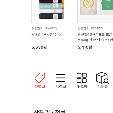
상품번호 : 854025
상품번호 : 825899
송월 뱀부 에센셜40 1p
송월타올 땡큐 기프트세트(
저160g1매+케이스+스티커)
사 답례품
5,630원
5,410원
상품정보
기본정보
상세설명
인쇄샘플
상품 기본정보