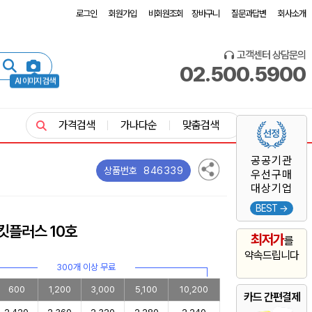
로그인
회원가입
비회원조회
장바구니
질문과답변
회사소개
고객센터 상담문의
02.500.5900
AI 이미지 검색
가격검색
가나다순
맞춤검색
공공기관
846339
상품번호
우선구매
대상기업
BEST →
킷플러스 10호
최저가
를
약속드립니다
300개 이상 무료
600
1,200
3,000
5,100
10,200
카드 간편결제