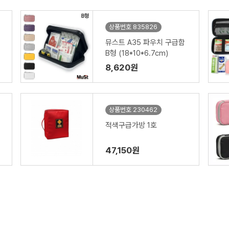
상품번호 835826
뮤스트 A35 파우치 구급함
B형 (18*10*6.7cm)
8,620원
상품번호 230462
적색구급가방 1호
47,150원