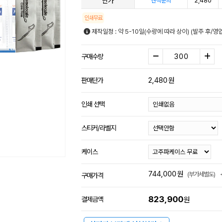
단가
2,480
견적문의
인쇄무료
제작일정 : 약 5-10일(수량에 따라 상이) (발주 후/
구매수량
2,480
원
판매단가
인쇄 선택
스티커/라벨지
케이스
744,000
원
(부가세별도)
구매가격
823,900
결제금액
원