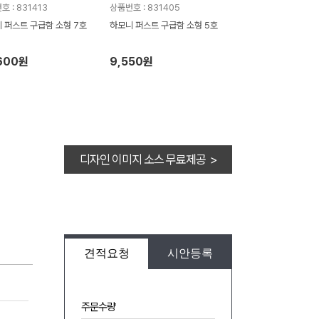
 : 831413
상품번호 : 831405
 퍼스트 구급함 소형 7호
하모니 퍼스트 구급함 소형 5호
600원
9,550원
디자인 이미지 소스 무료제공 >
견적요청
시안등록
주문수량