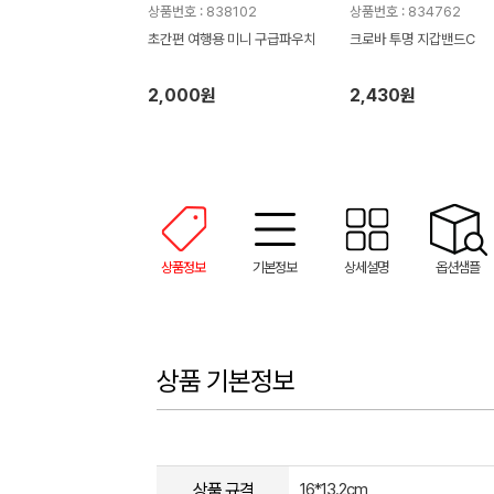
상품번호 : 838102
상품번호 : 834762
초간편 여행용 미니 구급파우치
크로바 투명 지갑밴드C
2,000원
2,430원
상품정보
기본정보
상세설명
옵션샘플
상품 기본정보
상품 규격
16*13.2cm