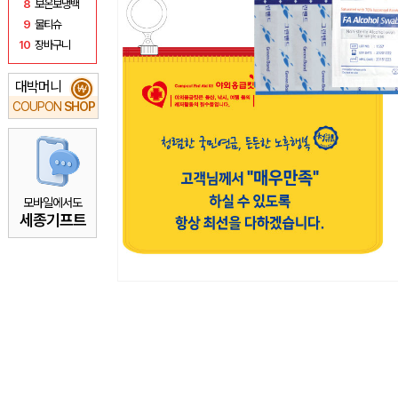
8
보온보냉백
9
물티슈
10
장바구니
대박머니
₩
COUPON
SHOP
모바일에서도
세종기프트