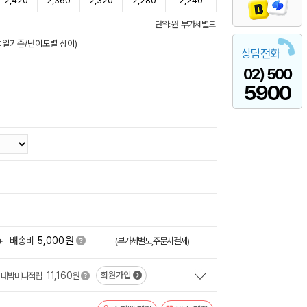
2,420
2,360
2,320
2,280
2,240
단위: 원 부가세별도
영업일기준/난이도별 상이)
상담전화
02) 500
5900
원
+
배송비
5,000
(부가세별도,주문시결제)
11,160
회원가입
대박머니적립
원