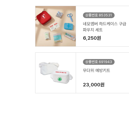
상품번호 853531
네모엠버 하드케이스 구급
파우치 세트
6,250원
상품번호 691943
무더위 예방키트
23,000원