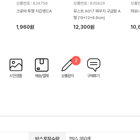
상품번호 : 834756
상품번호 : 835829
상품번호
크로바 투명 지갑밴드A
뮤스트 A017 파우치 구급함 A
하모니
형 (19*12*6.9cm)
1,960원
12,300원
10,
2
시안샘플
배송/결제
상품문의
구매후기
박스포장수량
1박스 350개