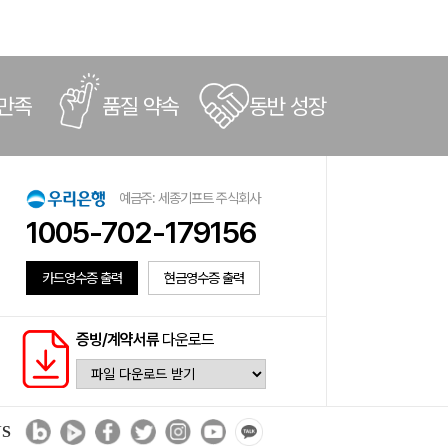
 만족
품질 약속
동반 성장
예금주: 세종기프트 주식회사
1005-702-179156
카드영수증 출력
현금영수증 출력
증빙/계약서류
다운로드
NS