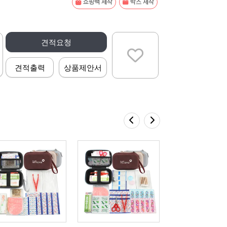
쇼핑백 제작
박스 제작
견적요청
견적출력
상품제안서