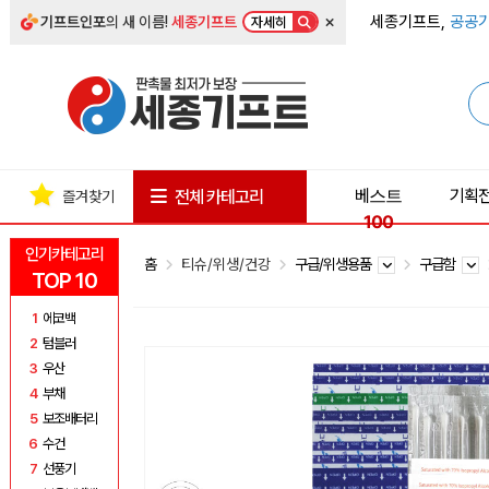
×
세종기프트,
공공기
기프트인포
의 새 이름!
세종기프트
자세히
베스트
기획
전체 카테고리
즐겨찾기
100
인기카테고리
홈
티슈/위생/건강
구급/위생용품
구급함
TOP 10
1
에코백
2
텀블러
3
우산
4
부채
5
보조배터리
6
수건
7
선풍기