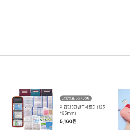
상품번호 557668
지갑형3단밴드세트D (125
*85mm)
5,160원