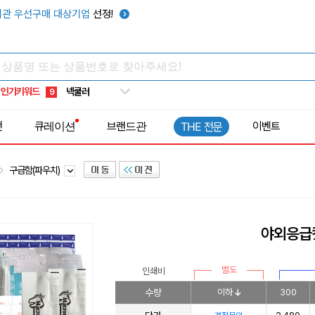
키캡
5
관 우선구매 대상기업
선정!
우산
6
텀블러
7
쿨토시
8
인기키워드
넥쿨러
9
타포린가방
10
전
큐레이션
브랜드관
이벤트
THE 전문
선풍기
1
구급함(파우치)
야외응급
별도
인쇄비
수량
이하
300