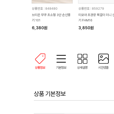
상품번호 : 848480
상품번호 : 859279
브리온 무쿠 초소형 3단 손선풍
미모아 초경량 목걸이 미니 
기 101
기 FHM16
6,380원
3,850원
상품정보
기본정보
상세설명
시안샘플
상품 기본정보