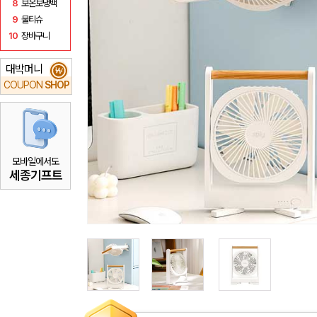
8
보온보냉백
9
물티슈
10
장바구니
대박머니
₩
COUPON
SHOP
모바일에서도
세종기프트