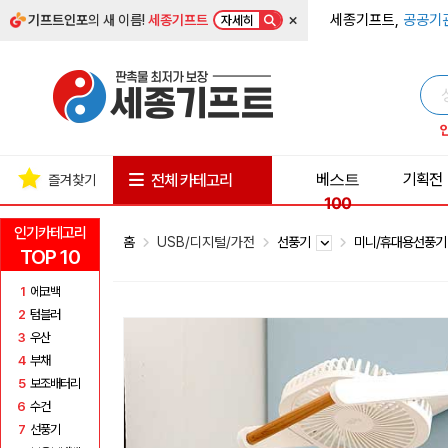
×
세종기프트,
공공기
기프트인포
의 새 이름!
세종기프트
자세히
베스트
기획전
전체 카테고리
즐겨찾기
100
인기카테고리
홈
USB/디지털/가전
선풍기
미니/휴대용선풍
TOP 10
1
에코백
2
텀블러
3
우산
4
부채
5
보조배터리
6
수건
7
선풍기